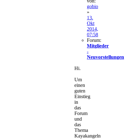
von:
gobio
»
13.
Okt
2014,
07:58
Forum:
Mitglieder
-
Neuvorstellungen
Hi.
Um
einen
guten
Einstieg
in
das
Forum
und
das
Thema
Kayakangeln