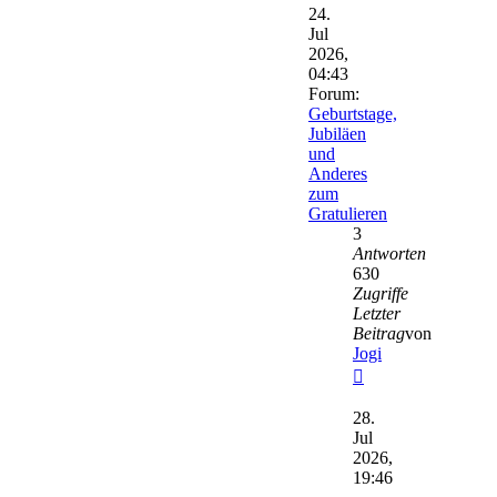
24.
Jul
2026,
04:43
Forum:
Geburtstage,
Jubiläen
und
Anderes
zum
Gratulieren
3
Antworten
630
Zugriffe
Letzter
Beitrag
von
Jogi
Neuester
Beitrag
28.
Jul
2026,
19:46