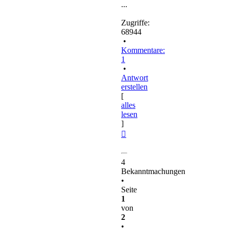
...
Zugriffe:
68944
•
Kommentare:
1
•
Antwort
erstellen
[
alles
lesen
]
Nach
oben
4
Bekanntmachungen
•
Seite
1
von
2
•