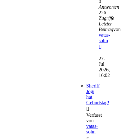
0
Antworten
226
Zugriffe
Letzter
Beitrag
von
vatas-
sohn
Neuester
Beitrag
27.
Jul
2026,
16:02
Sheriff
Jogi
hat
Geburtstag!
Verfasst
von
vatas-
sohn
»