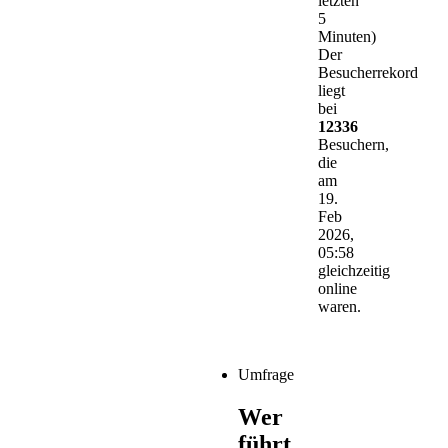
letzten
5
Minuten)
Der
Besucherrekord
liegt
bei
12336
Besuchern,
die
am
19.
Feb
2026,
05:58
gleichzeitig
online
waren.
Umfrage
Wer
führt