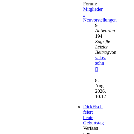
Forum:
Mitglieder
-
Neuvorstellungen
9
Antworten
194
Zugriffe
Letzter
Beitrag
von
vatas-
sohn
Neuester
Beitrag
8.
Aug
2026,
10:12
DickFisch
feiert
heute
Geburtstag
Verfasst
von