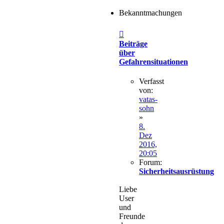
Bekanntmachungen
Beiträge
über
Gefahrensituationen
Verfasst
von:
vatas-
sohn
»
8.
Dez
2016,
20:05
Forum:
Sicherheitsausrüstung
Liebe
User
und
Freunde