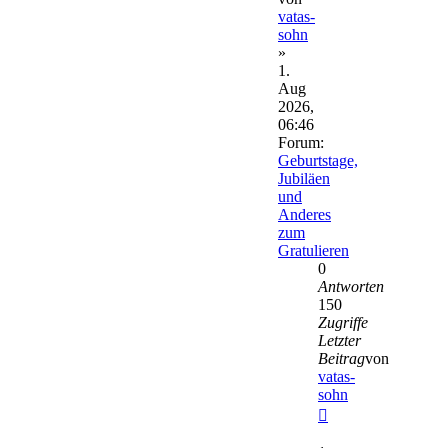
vatas-
sohn
»
1.
Aug
2026,
06:46
Forum:
Geburtstage,
Jubiläen
und
Anderes
zum
Gratulieren
0
Antworten
150
Zugriffe
Letzter
Beitrag
von
vatas-
sohn
Neuester