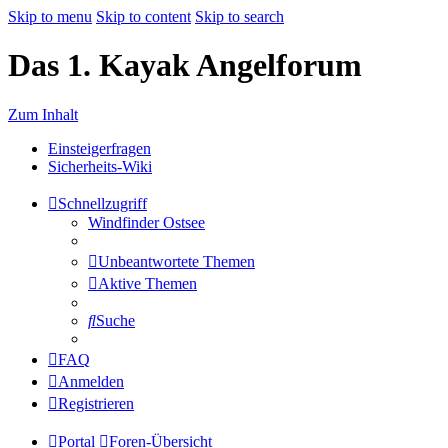
Skip to menu
Skip to content
Skip to search
Das 1. Kayak Angelforum
Zum Inhalt
Einsteigerfragen
Sicherheits-Wiki
Schnellzugriff
Windfinder Ostsee
Unbeantwortete Themen
Aktive Themen
Suche
FAQ
Anmelden
Registrieren
Portal
Foren-Übersicht