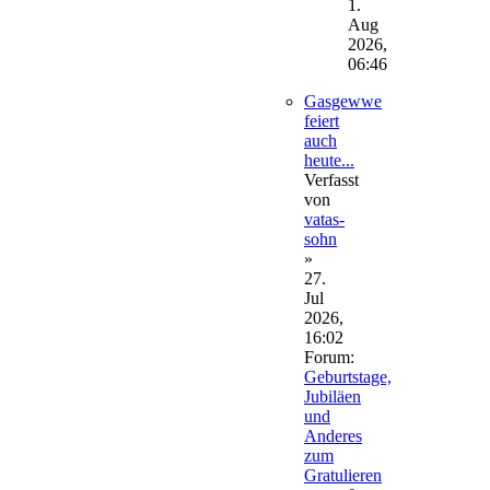
Beitrag
1.
Aug
2026,
06:46
Gasgewwe
feiert
auch
heute...
Verfasst
von
vatas-
sohn
»
27.
Jul
2026,
16:02
Forum:
Geburtstage,
Jubiläen
und
Anderes
zum
Gratulieren