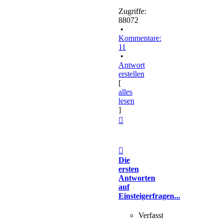
Zugriffe:
88072
•
Kommentare:
11
•
Antwort
erstellen
[
alles
lesen
]
Nach
oben
Die
ersten
Antworten
auf
Einsteigerfragen...
Verfasst