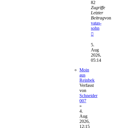
82
Zugriffe
Letzter
Beitrag
von
vatas-
sohn
Neuester
Beitrag
5.
Aug
2026,
05:14
Moin
aus
Reinbek
Verfasst
von
Schneider
007
»
4.
Aug
2026,
12:15