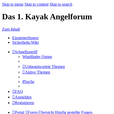
Skip to menu
Skip to content
Skip to search
Das 1. Kayak Angelforum
Zum Inhalt
Einsteigerfragen
Sicherheits-Wiki
Schnellzugriff
Windfinder Ostsee
Unbeantwortete Themen
Aktive Themen
Suche
FAQ
Anmelden
Registrieren
Portal
Foren-Übersicht
Häufig gestellte Fragen