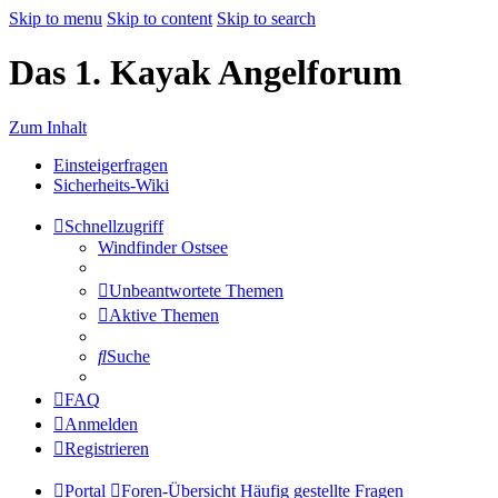
Skip to menu
Skip to content
Skip to search
Das 1. Kayak Angelforum
Zum Inhalt
Einsteigerfragen
Sicherheits-Wiki
Schnellzugriff
Windfinder Ostsee
Unbeantwortete Themen
Aktive Themen
Suche
FAQ
Anmelden
Registrieren
Portal
Foren-Übersicht
Häufig gestellte Fragen