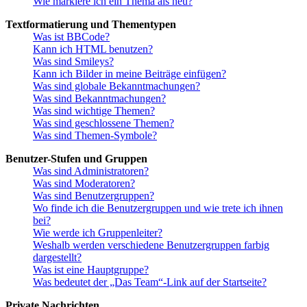
Wie markiere ich ein Thema als neu?
Textformatierung und Thementypen
Was ist BBCode?
Kann ich HTML benutzen?
Was sind Smileys?
Kann ich Bilder in meine Beiträge einfügen?
Was sind globale Bekanntmachungen?
Was sind Bekanntmachungen?
Was sind wichtige Themen?
Was sind geschlossene Themen?
Was sind Themen-Symbole?
Benutzer-Stufen und Gruppen
Was sind Administratoren?
Was sind Moderatoren?
Was sind Benutzergruppen?
Wo finde ich die Benutzergruppen und wie trete ich ihnen
bei?
Wie werde ich Gruppenleiter?
Weshalb werden verschiedene Benutzergruppen farbig
dargestellt?
Was ist eine Hauptgruppe?
Was bedeutet der „Das Team“-Link auf der Startseite?
Private Nachrichten