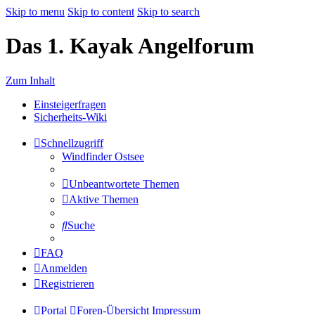
Skip to menu
Skip to content
Skip to search
Das 1. Kayak Angelforum
Zum Inhalt
Einsteigerfragen
Sicherheits-Wiki
Schnellzugriff
Windfinder Ostsee
Unbeantwortete Themen
Aktive Themen
Suche
FAQ
Anmelden
Registrieren
Portal
Foren-Übersicht
Impressum