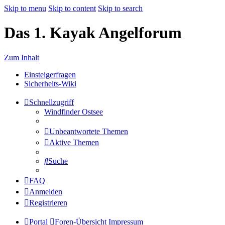
Skip to menu
Skip to content
Skip to search
Das 1. Kayak Angelforum
Zum Inhalt
Einsteigerfragen
Sicherheits-Wiki
Schnellzugriff
Windfinder Ostsee
Unbeantwortete Themen
Aktive Themen
Suche
FAQ
Anmelden
Registrieren
Portal
Foren-Übersicht
Impressum