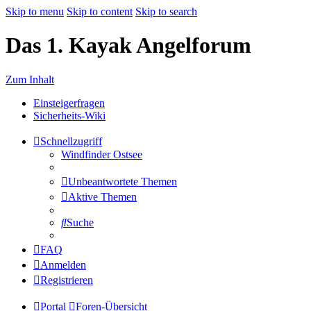
Skip to menu
Skip to content
Skip to search
Das 1. Kayak Angelforum
Zum Inhalt
Einsteigerfragen
Sicherheits-Wiki
Schnellzugriff
Windfinder Ostsee
Unbeantwortete Themen
Aktive Themen
Suche
FAQ
Anmelden
Registrieren
Portal
Foren-Übersicht