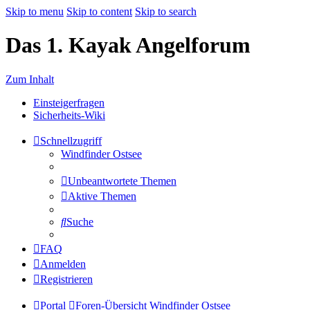
Skip to menu
Skip to content
Skip to search
Das 1. Kayak Angelforum
Zum Inhalt
Einsteigerfragen
Sicherheits-Wiki
Schnellzugriff
Windfinder Ostsee
Unbeantwortete Themen
Aktive Themen
Suche
FAQ
Anmelden
Registrieren
Portal
Foren-Übersicht
Windfinder Ostsee