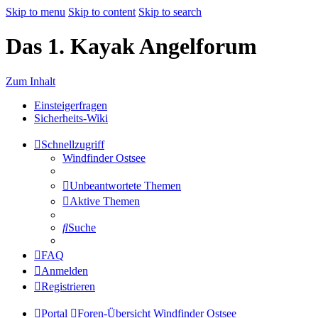
Skip to menu
Skip to content
Skip to search
Das 1. Kayak Angelforum
Zum Inhalt
Einsteigerfragen
Sicherheits-Wiki
Schnellzugriff
Windfinder Ostsee
Unbeantwortete Themen
Aktive Themen
Suche
FAQ
Anmelden
Registrieren
Portal
Foren-Übersicht
Windfinder Ostsee