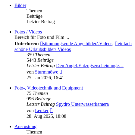
Bilder
Themen
Beiträge
Letzter Beitrag
Fotos / Videos
Bereich für Foto und Film ...
Unterforen:
stimmungsvolle Angelbilder/-Videos
,
einfach
schöne Urlaubsbilder/-Videos
359
Themen
5443
Beiträge
Letzter Beitrag
Den Angel-Entzugserscheinunge…
Neuester
von
Sturmmöwe
Beitrag
25. Jan 2026, 16:41
Foto-, Videotechnik und Equipment
75
Themen
996
Beiträge
Letzter Beitrag
Spydro Unterwasserkamera
Neuester
von
Lenker
Beitrag
28. Aug 2025, 18:08
Ausrüstung
Themen