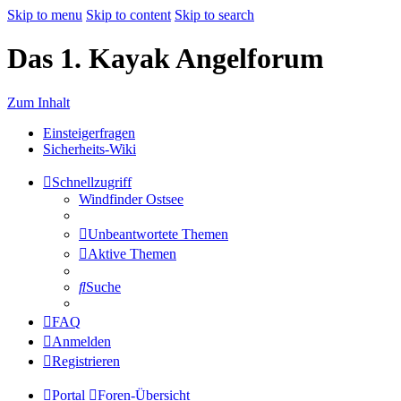
Skip to menu
Skip to content
Skip to search
Das 1. Kayak Angelforum
Zum Inhalt
Einsteigerfragen
Sicherheits-Wiki
Schnellzugriff
Windfinder Ostsee
Unbeantwortete Themen
Aktive Themen
Suche
FAQ
Anmelden
Registrieren
Portal
Foren-Übersicht