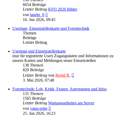
6654
Beiträge
Letzter Beitrag
KFO 2026 Bilder
Neuester
von
lauritz_0
Beitrag
16. Jun 2026, 09:45
Usermap, Einsetzstellenkarte und Forentechnik
Themen
Beiträge
Letzter Beitrag
Usermap und Einsetzstellenkarte
(nur für registrierte User) Zugangsdaten und Informationen zu
unsern Karten und Meldungen neuer Einsetzstellen
138
Themen
820
Beiträge
Neuester
Letzter Beitrag
von
Bernd R.
Beitrag
3. Mai 2026, 07:48
Forentechnik: Lob, Kritik, Fragen, Anregungen und Infos
131
Themen
1565
Beiträge
Letzter Beitrag
Wartungsarbeiten am Server
Neuester
von
vatas-sohn
Beitrag
25. Jun 2026, 16:23