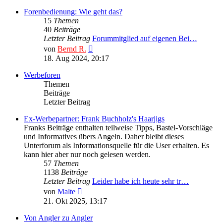
Forenbedienung: Wie geht das?
15
Themen
40
Beiträge
Letzter Beitrag
Forummitglied auf eigenen Bei…
Neuester
von
Bernd R.
Beitrag
18. Aug 2024, 20:17
Werbeforen
Themen
Beiträge
Letzter Beitrag
Ex-Werbepartner: Frank Buchholz's Haarjigs
Franks Beiträge enthalten teilweise Tipps, Bastel-Vorschläge
und Informatives übers Angeln. Daher bleibt dieses
Unterforum als Informationsquelle für die User erhalten. Es
kann hier aber nur noch gelesen werden.
57
Themen
1138
Beiträge
Letzter Beitrag
Leider habe ich heute sehr tr…
Neuester
von
Malte
Beitrag
21. Okt 2025, 13:17
Von Angler zu Angler