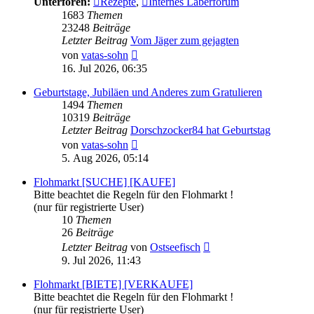
Unterforen:
Rezepte
,
Internes Laberforum
1683
Themen
23248
Beiträge
Letzter Beitrag
Vom Jäger zum gejagten
Neuester
von
vatas-sohn
Beitrag
16. Jul 2026, 06:35
Geburtstage, Jubiläen und Anderes zum Gratulieren
1494
Themen
10319
Beiträge
Letzter Beitrag
Dorschzocker84 hat Geburtstag
Neuester
von
vatas-sohn
Beitrag
5. Aug 2026, 05:14
Flohmarkt [SUCHE] [KAUFE]
Bitte beachtet die Regeln für den Flohmarkt !
(nur für registrierte User)
10
Themen
26
Beiträge
Neuester
Letzter Beitrag
von
Ostseefisch
Beitrag
9. Jul 2026, 11:43
Flohmarkt [BIETE] [VERKAUFE]
Bitte beachtet die Regeln für den Flohmarkt !
(nur für registrierte User)