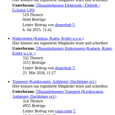
Unterforum:
Bauanleitungen Elektronik / Elektrik /
Echolot/ GPS
519
Themen
6644
Beiträge
Neuester
Letzter Beitrag
von
diggerbub
Beitrag
6. Jul 2025, 11:42
Halterungen (Kamera, Ruten, Köder u.s.w.)
Hier können nur registrierte Mitglieder lesen und schreiben
Unterforum:
Bauanleitungen Halterungen (Kamera, Ruten,
Köder u.s.w. )
332
Themen
3515
Beiträge
Neuester
Letzter Beitrag
von
diggerbub
Beitrag
25. Mär 2026, 11:27
Transport (Kajakwagen, Anhänger, Dachträger ect.)
Hier können nur registrierte Mitglieder lesen und schreiben
Unterforum:
Bauanleitungen Transport (Kajakwagen,
Anhänger, Dachträger ect.)
324
Themen
4955
Beiträge
Neuester
Letzter Beitrag
von
vatas-sohn
Beitrag