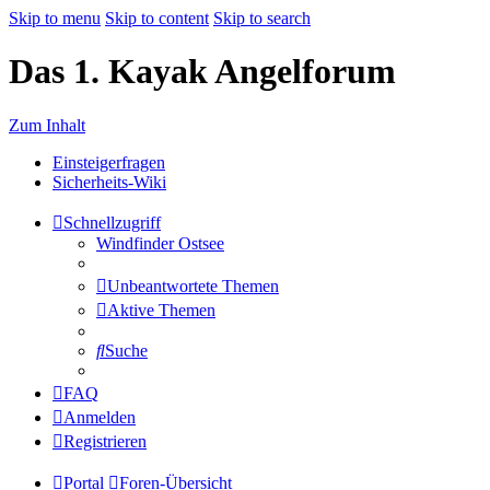
Skip to menu
Skip to content
Skip to search
Das 1. Kayak Angelforum
Zum Inhalt
Einsteigerfragen
Sicherheits-Wiki
Schnellzugriff
Windfinder Ostsee
Unbeantwortete Themen
Aktive Themen
Suche
FAQ
Anmelden
Registrieren
Portal
Foren-Übersicht