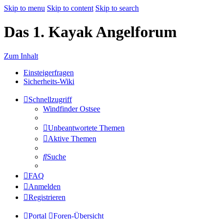
Skip to menu
Skip to content
Skip to search
Das 1. Kayak Angelforum
Zum Inhalt
Einsteigerfragen
Sicherheits-Wiki
Schnellzugriff
Windfinder Ostsee
Unbeantwortete Themen
Aktive Themen
Suche
FAQ
Anmelden
Registrieren
Portal
Foren-Übersicht