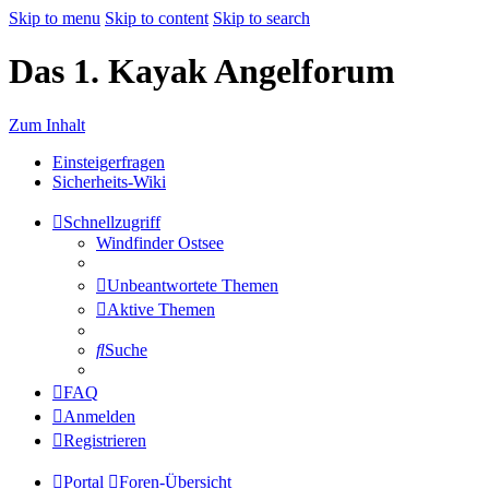
Skip to menu
Skip to content
Skip to search
Das 1. Kayak Angelforum
Zum Inhalt
Einsteigerfragen
Sicherheits-Wiki
Schnellzugriff
Windfinder Ostsee
Unbeantwortete Themen
Aktive Themen
Suche
FAQ
Anmelden
Registrieren
Portal
Foren-Übersicht