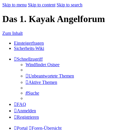
Skip to menu
Skip to content
Skip to search
Das 1. Kayak Angelforum
Zum Inhalt
Einsteigerfragen
Sicherheits-Wiki
Schnellzugriff
Windfinder Ostsee
Unbeantwortete Themen
Aktive Themen
Suche
FAQ
Anmelden
Registrieren
Portal
Foren-Übersicht