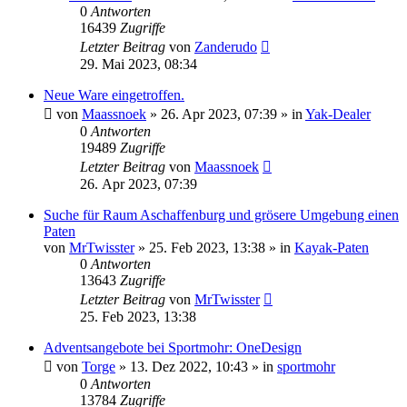
0
Antworten
16439
Zugriffe
Letzter Beitrag
von
Zanderudo
29. Mai 2023, 08:34
Neue Ware eingetroffen.
von
Maassnoek
»
26. Apr 2023, 07:39
» in
Yak-Dealer
0
Antworten
19489
Zugriffe
Letzter Beitrag
von
Maassnoek
26. Apr 2023, 07:39
Suche für Raum Aschaffenburg und grösere Umgebung einen
Paten
von
MrTwisster
»
25. Feb 2023, 13:38
» in
Kayak-Paten
0
Antworten
13643
Zugriffe
Letzter Beitrag
von
MrTwisster
25. Feb 2023, 13:38
Adventsangebote bei Sportmohr: OneDesign
von
Torge
»
13. Dez 2022, 10:43
» in
sportmohr
0
Antworten
13784
Zugriffe