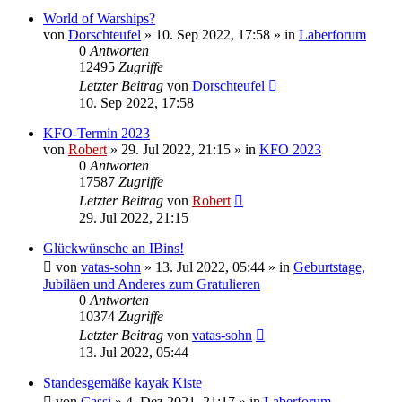
World of Warships?
von
Dorschteufel
»
10. Sep 2022, 17:58
» in
Laberforum
0
Antworten
12495
Zugriffe
Letzter Beitrag
von
Dorschteufel
10. Sep 2022, 17:58
KFO-Termin 2023
von
Robert
»
29. Jul 2022, 21:15
» in
KFO 2023
0
Antworten
17587
Zugriffe
Letzter Beitrag
von
Robert
29. Jul 2022, 21:15
Glückwünsche an IBins!
von
vatas-sohn
»
13. Jul 2022, 05:44
» in
Geburtstage,
Jubiläen und Anderes zum Gratulieren
0
Antworten
10374
Zugriffe
Letzter Beitrag
von
vatas-sohn
13. Jul 2022, 05:44
Standesgemäße kayak Kiste
von
Cassi
»
4. Dez 2021, 21:17
» in
Laberforum