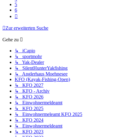
5
6
Nächste
Zur erweiterten Suche
Gehe zu
↳ iCapio
↳ sportmohr
↳ Yak-Dealer
↳ SilentHunterYakfishing
↳ Anglerhaus Moehnesee
KFO (Kayak-Fishing-Open)
↳ KFO 2027
↳ KFO - Archiv
↳ KFO 2026
↳ Einwohnermeldeamt
↳ KFO 2025
↳ Einwohnermeleamt KFO 2025
↳ KFO 2024
↳ Einwohnermeldeamt
↳ KFO 2023