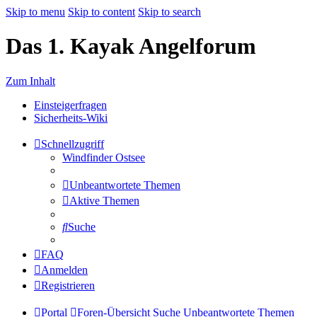
Skip to menu
Skip to content
Skip to search
Das 1. Kayak Angelforum
Zum Inhalt
Einsteigerfragen
Sicherheits-Wiki
Schnellzugriff
Windfinder Ostsee
Unbeantwortete Themen
Aktive Themen
Suche
FAQ
Anmelden
Registrieren
Portal
Foren-Übersicht
Suche
Unbeantwortete Themen