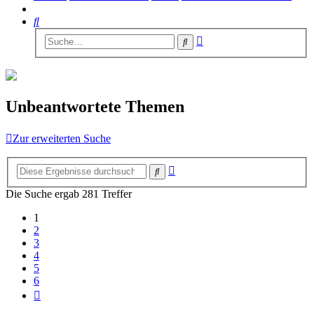
Suche
Erweiterte
Suche
Suche
Unbeantwortete Themen
Zur erweiterten Suche
Erweiterte
Suche
Suche
Die Suche ergab 281 Treffer
1
2
3
4
5
6
Nächste