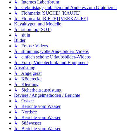
↳ Internes Laberforum
↳ Geburtstage, Jubiläen und Anderes zum Gratulieren
↳ Flohmarkt [SUCHE] [KAUFE]
↳ Flohmarkt [BIETE] [VERKAUFE]
Kayaktypen und Modelle
↳ sit on top (SOT)
↳ sit in
Bilder
↳ Fotos / Videos
↳ stimmungsvolle Angelbilder/-Videos
↳ einfach schöne Urlaubsbilder/-Videos
↳ Foto-, Videotechnik und Equipment
Ausrüstung
↳ Angelgerät
↳ Köderecke
↳ Kleidung
↳ Sicherheitsausrüstung
Reviere / Angelmethoden / Berichte
↳ Ostsee
↳ Berichte vom Wasser
↳ Nordsee
↳ Berichte vom Wasser
↳ Süßwasser
↳ Berichte vom Wasser