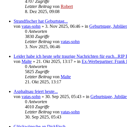
4707
Zugriffe
Letzter Beitrag
von
Robert
8. Dez 2025, 09:08
Strandfischer hat Geburtstag...
von
vatas-sohn
»
3. Nov 2025, 06:46
» in
Geburtstage, Jubilä
0
Antworten
3830
Zugriffe
Letzter Beitrag
von
vatas-sohn
3. Nov 2025, 06:46
Leider habe ich heute sehr traurige Nachrichten für euch...RIP
von
Malte
»
21. Okt 2025, 13:17
» in
Ex-Werbepartner: Frank 
0
Antworten
5825
Zugriffe
Letzter Beitrag
von
Malte
21. Okt 2025, 13:17
Asphaltsau feiert heute...
von
vatas-sohn
»
30. Sep 2025, 05:43
» in
Geburtstage, Jubilä
0
Antworten
4010
Zugriffe
Letzter Beitrag
von
vatas-sohn
30. Sep 2025, 05:43
Glückwünsche an DickFisch