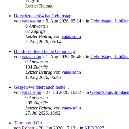
Zugriffe
Letzter Beitrag
Dorschzocker84 hat Geburtstag
von
vatas-sohn
»
5. Aug 2026, 05:14
» in
Geburtstage, Jubiläe
0
Antworten
67
Zugriffe
Letzter Beitrag
von
vatas-sohn
5. Aug 2026, 05:14
DickFisch feiert heute Geburtstag
von
vatas-sohn
»
1. Aug 2026, 06:46
» in
Geburtstage, Jubiläe
0
Antworten
134
Zugriffe
Letzter Beitrag
von
vatas-sohn
1. Aug 2026, 06:46
Gasgewwe feiert auch heute...
von
vatas-sohn
»
27. Jul 2026, 16:02
» in
Geburtstage, Jubiläe
0
Antworten
209
Zugriffe
Letzter Beitrag
von
vatas-sohn
27. Jul 2026, 16:02
Termin und Ort
von
Robert
»
20. Jun 2026, 17:13
» in
KFO 2027