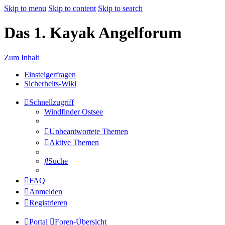
Skip to menu
Skip to content
Skip to search
Das 1. Kayak Angelforum
Zum Inhalt
Einsteigerfragen
Sicherheits-Wiki
Schnellzugriff
Windfinder Ostsee
Unbeantwortete Themen
Aktive Themen
Suche
FAQ
Anmelden
Registrieren
Portal
Foren-Übersicht