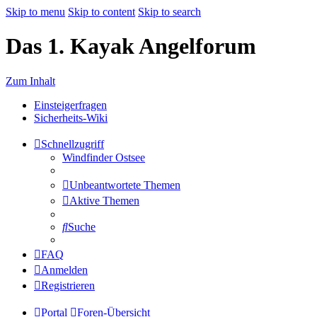
Skip to menu
Skip to content
Skip to search
Das 1. Kayak Angelforum
Zum Inhalt
Einsteigerfragen
Sicherheits-Wiki
Schnellzugriff
Windfinder Ostsee
Unbeantwortete Themen
Aktive Themen
Suche
FAQ
Anmelden
Registrieren
Portal
Foren-Übersicht