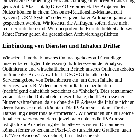
Nutzers zur Bearbeitung der Kontaktanfrage und deren Abwicklung
gem. Art. 6 Abs. 1 lit. b) DSGVO verarbeitet. Die Angaben der
Nutzer können in einem Customer-Relationship-Management
System ("CRM System") oder vergleichbarer Anfragenorganisation
gespeichert werden. Wir löschen die Anfragen, sofern diese nicht
mehr erforderlich sind. Wir überprüfen die Erforderlichkeit alle zwei
Jahre; Ferner gelten die gesetzlichen Archivierungspflichten.
Einbindung von Diensten und Inhalten Dritter
Wir setzen innerhalb unseres Onlineangebotes auf Grundlage
unserer berechtigten Interessen (d.h. Interesse an der Analyse,
Optimierung und wirtschaftlichem Betrieb unseres Onlineangebotes
im Sinne des Art. 6 Abs. 1 lit. f. DSGVO) Inhalts- oder
Serviceangebote von Drittanbietern ein, um deren Inhalte und
Services, wie z.B. Videos oder Schriftarten einzubinden
(nachfolgend einheitlich bezeichnet als “Inhalte”). Dies setzt immer
voraus, dass die Drittanbieter dieser Inhalte, die IP-Adresse der
Nutzer wahrnehmen, da sie ohne die IP-Adresse die Inhalte nicht an
deren Browser senden könnten. Die IP-Adresse ist damit für die
Darstellung dieser Inhalte erforderlich. Wir bemühen uns nur solche
Inhalte zu verwenden, deren jeweilige Anbieter die IP-Adresse
lediglich zur Auslieferung der Inhalte verwenden. Drittanbieter
können ferner so genannte Pixel-Tags (unsichtbare Grafiken, auch
als "Web Beacons" bezeichnet) für statistische oder