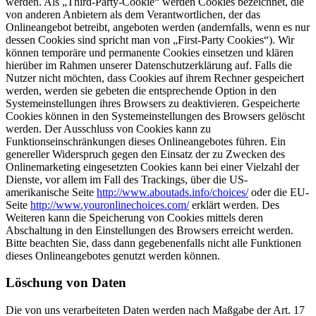
werden. Als „Third-Party-Cookie“ werden Cookies bezeichnet, die
von anderen Anbietern als dem Verantwortlichen, der das
Onlineangebot betreibt, angeboten werden (andernfalls, wenn es nur
dessen Cookies sind spricht man von „First-Party Cookies“). Wir
können temporäre und permanente Cookies einsetzen und klären
hierüber im Rahmen unserer Datenschutzerklärung auf. Falls die
Nutzer nicht möchten, dass Cookies auf ihrem Rechner gespeichert
werden, werden sie gebeten die entsprechende Option in den
Systemeinstellungen ihres Browsers zu deaktivieren. Gespeicherte
Cookies können in den Systemeinstellungen des Browsers gelöscht
werden. Der Ausschluss von Cookies kann zu
Funktionseinschränkungen dieses Onlineangebotes führen. Ein
genereller Widerspruch gegen den Einsatz der zu Zwecken des
Onlinemarketing eingesetzten Cookies kann bei einer Vielzahl der
Dienste, vor allem im Fall des Trackings, über die US-
amerikanische Seite
http://www.aboutads.info/choices/
oder die EU-
Seite
http://www.youronlinechoices.com/
erklärt werden. Des
Weiteren kann die Speicherung von Cookies mittels deren
Abschaltung in den Einstellungen des Browsers erreicht werden.
Bitte beachten Sie, dass dann gegebenenfalls nicht alle Funktionen
dieses Onlineangebotes genutzt werden können.
Löschung von Daten
Die von uns verarbeiteten Daten werden nach Maßgabe der Art. 17