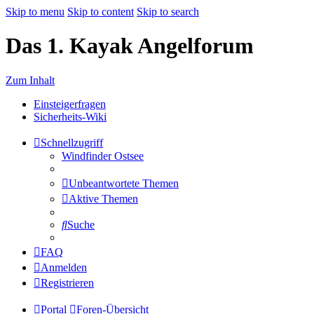
Skip to menu
Skip to content
Skip to search
Das 1. Kayak Angelforum
Zum Inhalt
Einsteigerfragen
Sicherheits-Wiki
Schnellzugriff
Windfinder Ostsee
Unbeantwortete Themen
Aktive Themen
Suche
FAQ
Anmelden
Registrieren
Portal
Foren-Übersicht