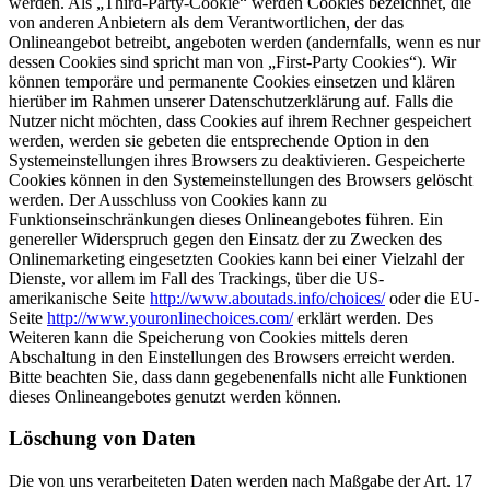
werden. Als „Third-Party-Cookie“ werden Cookies bezeichnet, die
von anderen Anbietern als dem Verantwortlichen, der das
Onlineangebot betreibt, angeboten werden (andernfalls, wenn es nur
dessen Cookies sind spricht man von „First-Party Cookies“). Wir
können temporäre und permanente Cookies einsetzen und klären
hierüber im Rahmen unserer Datenschutzerklärung auf. Falls die
Nutzer nicht möchten, dass Cookies auf ihrem Rechner gespeichert
werden, werden sie gebeten die entsprechende Option in den
Systemeinstellungen ihres Browsers zu deaktivieren. Gespeicherte
Cookies können in den Systemeinstellungen des Browsers gelöscht
werden. Der Ausschluss von Cookies kann zu
Funktionseinschränkungen dieses Onlineangebotes führen. Ein
genereller Widerspruch gegen den Einsatz der zu Zwecken des
Onlinemarketing eingesetzten Cookies kann bei einer Vielzahl der
Dienste, vor allem im Fall des Trackings, über die US-
amerikanische Seite
http://www.aboutads.info/choices/
oder die EU-
Seite
http://www.youronlinechoices.com/
erklärt werden. Des
Weiteren kann die Speicherung von Cookies mittels deren
Abschaltung in den Einstellungen des Browsers erreicht werden.
Bitte beachten Sie, dass dann gegebenenfalls nicht alle Funktionen
dieses Onlineangebotes genutzt werden können.
Löschung von Daten
Die von uns verarbeiteten Daten werden nach Maßgabe der Art. 17