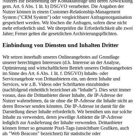
Nutzers zur Bearbeitung der Kontaktanfrage und deren Abwicklung
gem. Art. 6 Abs. 1 lit. b) DSGVO verarbeitet. Die Angaben der
Nutzer können in einem Customer-Relationship-Management
System ("CRM System") oder vergleichbarer Anfragenorganisation
gespeichert werden. Wir löschen die Anfragen, sofern diese nicht
mehr erforderlich sind. Wir überprüfen die Erforderlichkeit alle zwei
Jahre; Ferner gelten die gesetzlichen Archivierungspflichten.
Einbindung von Diensten und Inhalten Dritter
Wir setzen innerhalb unseres Onlineangebotes auf Grundlage
unserer berechtigten Interessen (d.h. Interesse an der Analyse,
Optimierung und wirtschaftlichem Betrieb unseres Onlineangebotes
im Sinne des Art. 6 Abs. 1 lit. f. DSGVO) Inhalts- oder
Serviceangebote von Drittanbietern ein, um deren Inhalte und
Services, wie z.B. Videos oder Schriftarten einzubinden
(nachfolgend einheitlich bezeichnet als “Inhalte”). Dies setzt immer
voraus, dass die Drittanbieter dieser Inhalte, die IP-Adresse der
Nutzer wahrnehmen, da sie ohne die IP-Adresse die Inhalte nicht an
deren Browser senden könnten. Die IP-Adresse ist damit für die
Darstellung dieser Inhalte erforderlich. Wir bemühen uns nur solche
Inhalte zu verwenden, deren jeweilige Anbieter die IP-Adresse
lediglich zur Auslieferung der Inhalte verwenden. Drittanbieter
können ferner so genannte Pixel-Tags (unsichtbare Grafiken, auch
als "Web Beacons" bezeichnet) für statistische oder