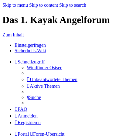
Skip to menu
Skip to content
Skip to search
Das 1. Kayak Angelforum
Zum Inhalt
Einsteigerfragen
Sicherheits-Wiki
Schnellzugriff
Windfinder Ostsee
Unbeantwortete Themen
Aktive Themen
Suche
FAQ
Anmelden
Registrieren
Portal
Foren-Übersicht