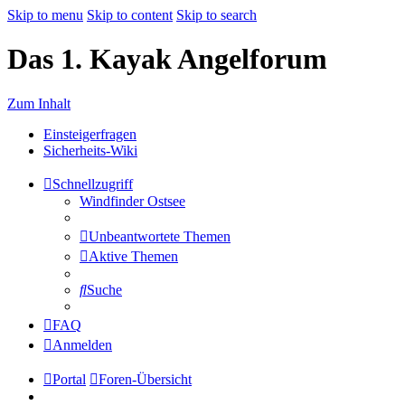
Skip to menu
Skip to content
Skip to search
Das 1. Kayak Angelforum
Zum Inhalt
Einsteigerfragen
Sicherheits-Wiki
Schnellzugriff
Windfinder Ostsee
Unbeantwortete Themen
Aktive Themen
Suche
FAQ
Anmelden
Portal
Foren-Übersicht