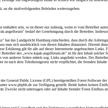
 ä. an die strafverfolgenden Behörden weiterzugeben.
 enthalten sein, so ist dieser nur zulässig, wenn er vom Betreiber auto
yak-angelforum" bedarf der Genehmigung durch die Betreiber. Insbeso
s" hat das Landgericht Hamburg entschieden, dass durch die Anbringung 
s man sich ausdrücklich von diesen Inhalten distanziert. Hiermit distan
se Erklärung gilt für alle auf dieser Internetseite angebrachten Links. 
r Betreiber des „www.kajak-angelforum.de“ ist für den Inhalt solcher S
von anderen Seiten mittels sog. Links angelinkt werden. Der Betreibe
r ist nach dem Teledienstgesetz nicht verpflichtet, die fremden Inhalte
r der General Public License (GPL) bereitgestellten Foren-Software 
ter www.phpbb.de zur Verfügung gestellt. Beide haben keinen Einflus
te Zwecke nicht untersagen oder auf Inhalte fremder Foren Einfluss n
rper und Gesundheit und der Verletzung wesentlicher Vertragspflichten