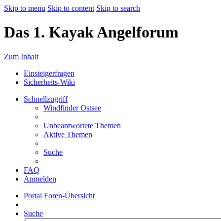
Skip to menu
Skip to content
Skip to search
Das 1. Kayak Angelforum
Zum Inhalt
Einsteigerfragen
Sicherheits-Wiki
Schnellzugriff
Windfinder Ostsee
Unbeantwortete Themen
Aktive Themen
Suche
FAQ
Anmelden
Portal
Foren-Übersicht
Suche