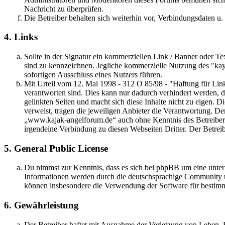
Nachricht zu überprüfen.
Die Betreiber behalten sich weiterhin vor, Verbindungsdaten u.
4. Links
Sollte in der Signatur ein kommerziellen Link / Banner oder Text
sind zu kennzeichnen. Jegliche kommerzielle Nutzung des "ka
sofortigen Ausschluss eines Nutzers führen.
Mit Urteil vom 12. Mai 1998 - 312 O 85/98 - "Haftung für Link
verantworten sind. Dies kann nur dadurch verhindert werden, das
gelinkten Seiten und macht sich diese Inhalte nicht zu eigen. Die
verweist, tragen die jeweiligen Anbieter die Verantwortung. De
„www.kajak-angelforum.de“ auch ohne Kenntnis des Betreibers 
irgendeine Verbindung zu diesen Webseiten Dritter. Der Betreibe
5. General Public License
Du nimmst zur Kenntnis, dass es sich bei phpBB um eine unte
Informationen werden durch die deutschsprachige Community un
können insbesondere die Verwendung der Software für bestimm
6. Gewährleistung
Der Betreiber haftet mit Ausnahme der Verletzung von Leben, Kö