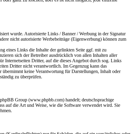
risiert wurde. Autorisierte Links / Banner / Werbung in der Signatur
ndere nicht autorisierte Werbebeiträge (Eigenwerbung) können zum
eines Links die Inhalte der gelinkten Seite ggf. mit zu
zieren sich der Betreiber ausdrücklich von allen Inhalten aller
Für Internetseiten Dritter, auf die dieses Angebot durch sog. Links
eiten Dritter nicht verantwortlich. Im Gegenzug kann das
r übernimmt keine Verantwortung für Darstellungen, Inhalt oder
 ständig zu überprüfen.
der phpBB Group (www.phpbb.com) handelt; deutschsprachige
s auf die Art und Weise, wie die Software verwendet wird. Sie
ehmen.
 (Kardinalpflichten) nur für Schäden, die auf ein vorsätzliches oder