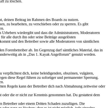
aft zu löschen.
echt, deinen Beitrag im Rahmen des Boards zu nutzen.
n, zu bearbeiten, zu verschieben oder zu sperren. Es gibt
en.
es Urhebers wiedergibt und dass die Administratoren, Moderatoren
 für alle durch ihn oder seine Beiträge ausgelösten
kommt und den Betreiber sowie alle Moderatoren von sämtlichen
den Forenbetreiber ab. Im Gegenzug darf sämtliches Material, das in
nderweitig als in „Das 1. Kayak Angelforum“ genutzt werden.
Du verpflichtest dich, keine beleidigenden, obszönen, vulgären,
egen diese Regel führen zu sofortiger und permanenter Sperrung.
en.
chten Regeln kann der Betreiber dich nach Abmahnung zeitweise oder
hat oder die er nicht zur Kenntnis genommen hat. Du gestattest dem
dem Betreiber oder einem Dritten Schaden zuzufügen. Die
der ganz zu löschen; aber es ist nicht möglich, jede einzelne