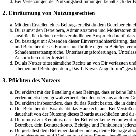
Bei Verletzungen der Nutzungsbestimmungen behält sich der Betr
2. Einräumung von Nutzungsrechten
Mit dem Erstellen eines Beitrags erteilst du dem Betreiber ein
Du räumst den Betreibern, Administratoren und Moderatoren die
ausdrücklich keinen rechtsverbindlichen Anspruch darauf, dass
Du bestätigst mit Absenden dieser Einverständniserklärung, da
und Betreiber dieses Forums nur für ihre eigenen Beiträge verant
Schadensersatzansprüche, Unterlassungsforderungen, Unterlas
Ansprüchen dritter freistellt.
Du als Nutzer trittst sämtliche Rechte an von Dir verfassten u
Themen und Beiträgen dem „Das 1. Kayak Angelforum“ geschrie
3. Pflichten des Nutzers
Du erklärst mit der Erstellung eines Beitrags, dass er keine Inh
verleumderischen, gewaltverherrlichenden oder aus anderen Grü
Du erklärst insbesondere, dass du das Recht besitzt, die in de
Der Betreiber des Boards übt das Hausrecht aus. Bei Verstöße
dauerhaft von der Nutzung dieses Boards ausschließen und dir e
Du nimmst zur Kenntnis, dass der Betreiber keine Verantwortung 
Betreiber, dein Benutzerkonto, Beiträge und Funktionen jederze
Du gestattest dem Betreiber darüber hinaus, deine Beiträge abz
Administratoren und Moderatoren dieses Forums bemühen sich, B