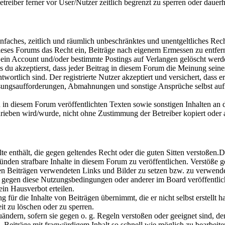
eiber ferner vor User/Nutzer zeitlich begrenzt zu sperren oder dauerh
 einfaches, zeitlich und räumlich unbeschränktes und unentgeltliches R
ses Forums das Recht ein, Beiträge nach eigenem Ermessen zu entferne
 ein Account und/oder bestimmte Postings auf Verlangen gelöscht werd
ss du akzeptierst, dass jeder Beitrag in diesem Forum die Meinung sein
wortlich sind. Der registrierte Nutzer akzeptiert und versichert, dass er
sungsaufforderungen, Abmahnungen und sonstige Ansprüche selbst auf
nd in diesem Forum veröffentlichten Texten sowie sonstigen Inhalten an 
ben wird/wurde, nicht ohne Zustimmung der Betreiber kopiert oder a
alte enthält, die gegen geltendes Recht oder die guten Sitten verstoßen.
nden strafbare Inhalte in diesem Forum zu veröffentlichen. Verstöße g
inen Beiträgen verwendeten Links und Bilder zu setzen bzw. zu verwend
n gegen diese Nutzungsbedingungen oder anderer im Board veröffentli
in Hausverbot erteilen.
für die Inhalte von Beiträgen übernimmt, die er nicht selbst erstellt 
it zu löschen oder zu sperren.
uändern, sofern sie gegen o. g. Regeln verstoßen oder geeignet sind, 
eiträge mit fragwürdigem Inhalt so schnell wie möglich zu bearbeiten o