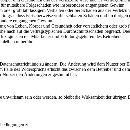
ch für mittelbare Folgeschäden wie insbesondere entgangenen Gewinn.
em oder grob fahrlässigem Verhalten oder bei Schäden aus der Verletz
i Vertragsschluss typischerweise vorhersehbaren Schäden und im übrigen
besondere entgangenen Gewinn.
ng von Leben, Körper und Gesundheit oder vorsätzlichem oder grob fah
e nach auf die vertragstypischen Durchschnittsschäden begrenzt. Dies
h zugunsten der Mitarbeiter und Erfüllungsgehilfen des Betreibers.
bleiben unberührt.
 Datenschutzrichtlinie zu ändern. Die Änderung wird dem Nutzer per E-
m Falle des Widerspruchs erlischt das zwischen dem Betreiber und dem 
er Nutzer den Änderungen zugestimmt hat.
se unwirksam sein oder werden, so bleibt die Wirksamkeit der übrigen
sbedingungen zu.