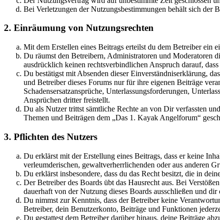
Der Nutzungsvertrag wird auf unbestimmte Zeit geschlossen und
Bei Verletzungen der Nutzungsbestimmungen behält sich der Betr
2. Einräumung von Nutzungsrechten
Mit dem Erstellen eines Beitrags erteilst du dem Betreiber ein
Du räumst den Betreibern, Administratoren und Moderatoren die
ausdrücklich keinen rechtsverbindlichen Anspruch darauf, dass
Du bestätigst mit Absenden dieser Einverständniserklärung, da
und Betreiber dieses Forums nur für ihre eigenen Beiträge verant
Schadensersatzansprüche, Unterlassungsforderungen, Unterlas
Ansprüchen dritter freistellt.
Du als Nutzer trittst sämtliche Rechte an von Dir verfassten u
Themen und Beiträgen dem „Das 1. Kayak Angelforum“ geschrie
3. Pflichten des Nutzers
Du erklärst mit der Erstellung eines Beitrags, dass er keine Inh
verleumderischen, gewaltverherrlichenden oder aus anderen Grü
Du erklärst insbesondere, dass du das Recht besitzt, die in de
Der Betreiber des Boards übt das Hausrecht aus. Bei Verstöße
dauerhaft von der Nutzung dieses Boards ausschließen und dir e
Du nimmst zur Kenntnis, dass der Betreiber keine Verantwortung 
Betreiber, dein Benutzerkonto, Beiträge und Funktionen jederze
Du gestattest dem Betreiber darüber hinaus, deine Beiträge abz