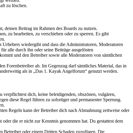
igt werden.
aft zu löschen.
echt, deinen Beitrag im Rahmen des Boards zu nutzen.
n, zu bearbeiten, zu verschieben oder zu sperren. Es gibt
en.
es Urhebers wiedergibt und dass die Administratoren, Moderatoren
 für alle durch ihn oder seine Beiträge ausgelösten
kommt und den Betreiber sowie alle Moderatoren von sämtlichen
den Forenbetreiber ab. Im Gegenzug darf sämtliches Material, das in
nderweitig als in „Das 1. Kayak Angelforum“ genutzt werden.
Du verpflichtest dich, keine beleidigenden, obszönen, vulgären,
egen diese Regel führen zu sofortiger und permanenter Sperrung.
en.
chten Regeln kann der Betreiber dich nach Abmahnung zeitweise oder
hat oder die er nicht zur Kenntnis genommen hat. Du gestattest dem
dem Betreiber oder einem Dritten Schaden zuzufügen. Die