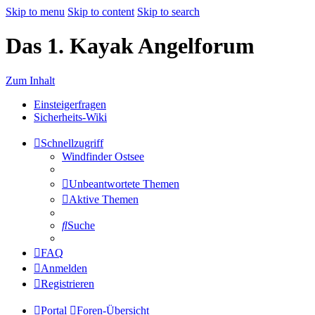
Skip to menu
Skip to content
Skip to search
Das 1. Kayak Angelforum
Zum Inhalt
Einsteigerfragen
Sicherheits-Wiki
Schnellzugriff
Windfinder Ostsee
Unbeantwortete Themen
Aktive Themen
Suche
FAQ
Anmelden
Registrieren
Portal
Foren-Übersicht