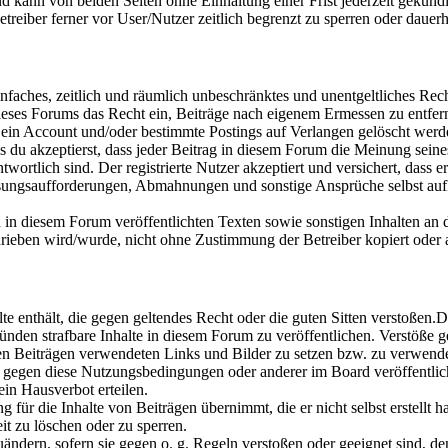
 kann von beiden Seiten ohne Einhaltung einer Frist jederzeit gekünd
eiber ferner vor User/Nutzer zeitlich begrenzt zu sperren oder dauerh
 einfaches, zeitlich und räumlich unbeschränktes und unentgeltliches R
ses Forums das Recht ein, Beiträge nach eigenem Ermessen zu entferne
 ein Account und/oder bestimmte Postings auf Verlangen gelöscht werd
ss du akzeptierst, dass jeder Beitrag in diesem Forum die Meinung sein
wortlich sind. Der registrierte Nutzer akzeptiert und versichert, dass er
sungsaufforderungen, Abmahnungen und sonstige Ansprüche selbst auf
nd in diesem Forum veröffentlichten Texten sowie sonstigen Inhalten an 
ben wird/wurde, nicht ohne Zustimmung der Betreiber kopiert oder a
alte enthält, die gegen geltendes Recht oder die guten Sitten verstoßen.
nden strafbare Inhalte in diesem Forum zu veröffentlichen. Verstöße g
inen Beiträgen verwendeten Links und Bilder zu setzen bzw. zu verwend
n gegen diese Nutzungsbedingungen oder anderer im Board veröffentli
in Hausverbot erteilen.
für die Inhalte von Beiträgen übernimmt, die er nicht selbst erstellt 
it zu löschen oder zu sperren.
uändern, sofern sie gegen o. g. Regeln verstoßen oder geeignet sind, 