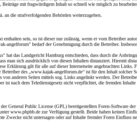
eiträge mit fragwürdigem Inhalt so schnell wie möglich zu bearbeiten o
 ä. an die strafverfolgenden Behörden weiterzugeben.
 enthalten sein, so ist dieser nur zulässig, wenn er vom Betreiber auto
yak-angelforum" bedarf der Genehmigung durch die Betreiber. Insbeso
s" hat das Landgericht Hamburg entschieden, dass durch die Anbringung 
s man sich ausdrücklich von diesen Inhalten distanziert. Hiermit distan
se Erklärung gilt für alle auf dieser Internetseite angebrachten Links. 
r Betreiber des „www.kajak-angelforum.de“ ist für den Inhalt solcher S
von anderen Seiten mittels sog. Links angelinkt werden. Der Betreibe
r ist nach dem Teledienstgesetz nicht verpflichtet, die fremden Inhalte
r der General Public License (GPL) bereitgestellten Foren-Software 
ter www.phpbb.de zur Verfügung gestellt. Beide haben keinen Einflus
te Zwecke nicht untersagen oder auf Inhalte fremder Foren Einfluss n