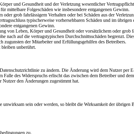
rper und Gesundheit und der Verletzung wesentlicher Vertragspflichten
ch für mittelbare Folgeschäden wie insbesondere entgangenen Gewinn.
em oder grob fahrlässigem Verhalten oder bei Schäden aus der Verletz
i Vertragsschluss typischerweise vorhersehbaren Schäden und im übrigen
besondere entgangenen Gewinn.
ng von Leben, Körper und Gesundheit oder vorsätzlichem oder grob fah
e nach auf die vertragstypischen Durchschnittsschäden begrenzt. Dies
h zugunsten der Mitarbeiter und Erfüllungsgehilfen des Betreibers.
bleiben unberührt.
 Datenschutzrichtlinie zu ändern. Die Änderung wird dem Nutzer per E-
m Falle des Widerspruchs erlischt das zwischen dem Betreiber und dem 
er Nutzer den Änderungen zugestimmt hat.
se unwirksam sein oder werden, so bleibt die Wirksamkeit der übrigen
sbedingungen zu.