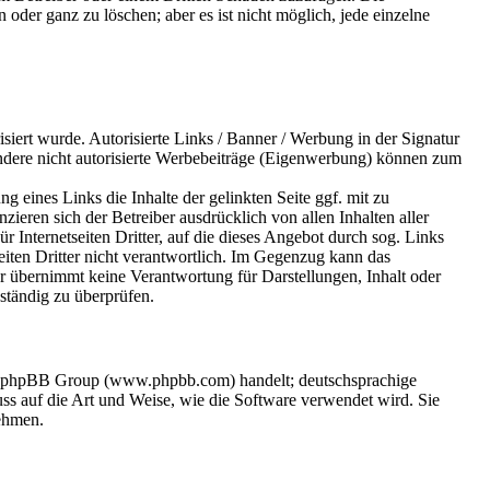
der ganz zu löschen; aber es ist nicht möglich, jede einzelne
risiert wurde. Autorisierte Links / Banner / Werbung in der Signatur
ndere nicht autorisierte Werbebeiträge (Eigenwerbung) können zum
eines Links die Inhalte der gelinkten Seite ggf. mit zu
zieren sich der Betreiber ausdrücklich von allen Inhalten aller
Für Internetseiten Dritter, auf die dieses Angebot durch sog. Links
eiten Dritter nicht verantwortlich. Im Gegenzug kann das
r übernimmt keine Verantwortung für Darstellungen, Inhalt oder
 ständig zu überprüfen.
der phpBB Group (www.phpbb.com) handelt; deutschsprachige
s auf die Art und Weise, wie die Software verwendet wird. Sie
ehmen.