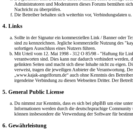
Administratoren und Moderatoren dieses Forums bemühen sich, B
Nachricht zu überprüfen.
Die Betreiber behalten sich weiterhin vor, Verbindungsdaten u.
4. Links
Sollte in der Signatur ein kommerziellen Link / Banner oder Text
sind zu kennzeichnen. Jegliche kommerzielle Nutzung des "ka
sofortigen Ausschluss eines Nutzers führen.
Mit Urteil vom 12. Mai 1998 - 312 O 85/98 - "Haftung für Link
verantworten sind. Dies kann nur dadurch verhindert werden, das
gelinkten Seiten und macht sich diese Inhalte nicht zu eigen. Die
verweist, tragen die jeweiligen Anbieter die Verantwortung. De
„www.kajak-angelforum.de“ auch ohne Kenntnis des Betreibers 
irgendeine Verbindung zu diesen Webseiten Dritter. Der Betreibe
5. General Public License
Du nimmst zur Kenntnis, dass es sich bei phpBB um eine unte
Informationen werden durch die deutschsprachige Community un
können insbesondere die Verwendung der Software für bestimm
6. Gewährleistung