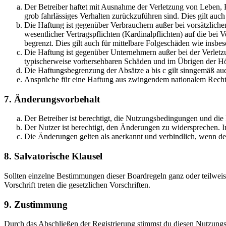
Der Betreiber haftet mit Ausnahme der Verletzung von Leben, Kö
grob fahrlässiges Verhalten zurückzuführen sind. Dies gilt au
Die Haftung ist gegenüber Verbrauchern außer bei vorsätzlich
wesentlicher Vertragspflichten (Kardinalpflichten) auf die be
begrenzt. Dies gilt auch für mittelbare Folgeschäden wie ins
Die Haftung ist gegenüber Unternehmern außer bei der Verletzu
typischerweise vorhersehbaren Schäden und im Übrigen der Höh
Die Haftungsbegrenzung der Absätze a bis c gilt sinngemäß auc
Ansprüche für eine Haftung aus zwingendem nationalem Recht 
7. Änderungsvorbehalt
Der Betreiber ist berechtigt, die Nutzungsbedingungen und die
Der Nutzer ist berechtigt, den Änderungen zu widersprechen. I
Die Änderungen gelten als anerkannt und verbindlich, wenn d
8. Salvatorische Klausel
Sollten einzelne Bestimmungen dieser Boardregeln ganz oder teilwei
Vorschrift treten die gesetzlichen Vorschriften.
9. Zustimmung
Durch das Abschließen der Registrierung stimmst du diesen Nutzung