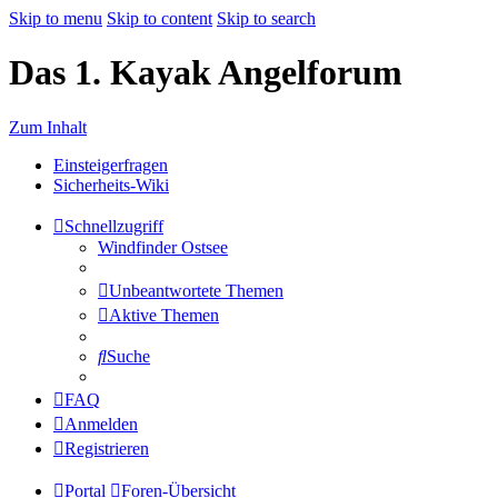
Skip to menu
Skip to content
Skip to search
Das 1. Kayak Angelforum
Zum Inhalt
Einsteigerfragen
Sicherheits-Wiki
Schnellzugriff
Windfinder Ostsee
Unbeantwortete Themen
Aktive Themen
Suche
FAQ
Anmelden
Registrieren
Portal
Foren-Übersicht