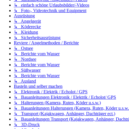
↳ einfach schöne Urlaubsbilder/-Videos
↳ Foto-, Videotechnik und Equipment
Ausrüstung
↳ Angelgerät
↳ Köderecke
↳ Kleidung
↳ Sicherheitsausrüstung
Reviere / Angelmethoden / Berichte
↳ Ostsee
↳ Berichte vom Wasser
↳ Nordsee
↳ Berichte vom Wasser
↳ Süßwasser
↳ Berichte vom Wasser
↳ Ausland
Basteln und selber machen
↳ Elektronik / Elektrik / Echolot / GPS
↳ Bauanleitungen Elektronik / Elektrik / Echolot/ GPS
↳ Halterungen (Kamera, Ruten, Köder u.s.w.)
↳ Bauanleitungen Halterungen (Kamera, Ruten, Köder u.s.w.
↳ Transport (Kajakwagen, Anhänger, Dachträger ect.)
↳ Bauanleitungen Transport (Kajakwagen, Anhänger, Dachträg
↳ 3D-Druck