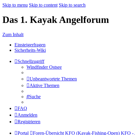
Skip to menu
Skip to content
Skip to search
Das 1. Kayak Angelforum
Zum Inhalt
Einsteigerfragen
Sicherheits-Wiki
Schnellzugriff
Windfinder Ostsee
Unbeantwortete Themen
Aktive Themen
Suche
FAQ
Anmelden
Registrieren
Portal
Foren-Übersicht
KFO (Kayak-Fishing-Open)
KFO - 