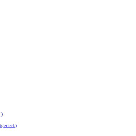
 )
er ect.)