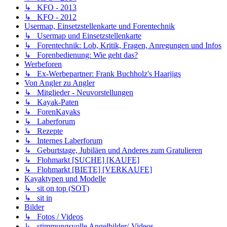
↳ KFO - 2013
↳ KFO - 2012
Usermap, Einsetzstellenkarte und Forentechnik
↳ Usermap und Einsetzstellenkarte
↳ Forentechnik: Lob, Kritik, Fragen, Anregungen und Infos
↳ Forenbedienung: Wie geht das?
Werbeforen
↳ Ex-Werbepartner: Frank Buchholz's Haarjigs
Von Angler zu Angler
↳ Mitglieder - Neuvorstellungen
↳ Kayak-Paten
↳ ForenKayaks
↳ Laberforum
↳ Rezepte
↳ Internes Laberforum
↳ Geburtstage, Jubiläen und Anderes zum Gratulieren
↳ Flohmarkt [SUCHE] [KAUFE]
↳ Flohmarkt [BIETE] [VERKAUFE]
Kayaktypen und Modelle
↳ sit on top (SOT)
↳ sit in
Bilder
↳ Fotos / Videos
↳ stimmungsvolle Angelbilder/-Videos