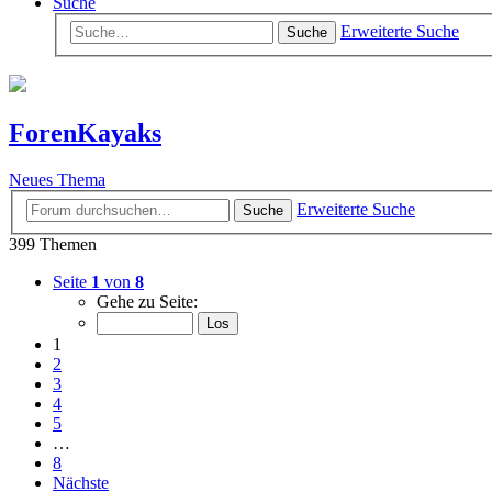
Suche
Erweiterte Suche
Suche
ForenKayaks
Neues Thema
Erweiterte Suche
Suche
399 Themen
Seite
1
von
8
Gehe zu Seite:
1
2
3
4
5
…
8
Nächste