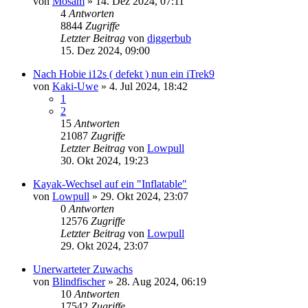
von
Mosam
»
14. Dez 2024, 07:11
4
Antworten
8844
Zugriffe
Letzter Beitrag
von
diggerbub
15. Dez 2024, 09:00
Nach Hobie i12s ( defekt ) nun ein iTrek9
von
Kaki-Uwe
»
4. Jul 2024, 18:42
1
2
15
Antworten
21087
Zugriffe
Letzter Beitrag
von
Lowpull
30. Okt 2024, 19:23
Kayak-Wechsel auf ein "Inflatable"
von
Lowpull
»
29. Okt 2024, 23:07
0
Antworten
12576
Zugriffe
Letzter Beitrag
von
Lowpull
29. Okt 2024, 23:07
Unerwarteter Zuwachs
von
Blindfischer
»
28. Aug 2024, 06:19
10
Antworten
17542
Zugriffe