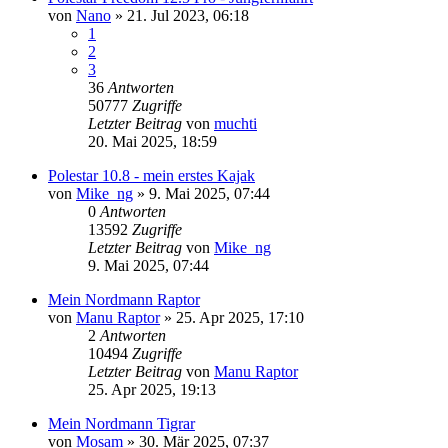
von
Nano
»
21. Jul 2023, 06:18
1
2
3
36
Antworten
50777
Zugriffe
Letzter Beitrag
von
muchti
20. Mai 2025, 18:59
Polestar 10.8 - mein erstes Kajak
von
Mike_ng
»
9. Mai 2025, 07:44
0
Antworten
13592
Zugriffe
Letzter Beitrag
von
Mike_ng
9. Mai 2025, 07:44
Mein Nordmann Raptor
von
Manu Raptor
»
25. Apr 2025, 17:10
2
Antworten
10494
Zugriffe
Letzter Beitrag
von
Manu Raptor
25. Apr 2025, 19:13
Mein Nordmann Tigrar
von
Mosam
»
30. Mär 2025, 07:37