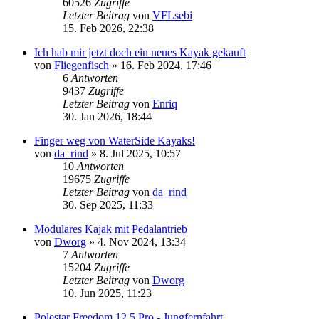
60526
Zugriffe
Letzter Beitrag
von
VFLsebi
15. Feb 2026, 22:38
Ich hab mir jetzt doch ein neues Kayak gekauft
von
Fliegenfisch
»
16. Feb 2024, 17:46
6
Antworten
9437
Zugriffe
Letzter Beitrag
von
Enriq
30. Jan 2026, 18:44
Finger weg von WaterSide Kayaks!
von
da_rind
»
8. Jul 2025, 10:57
10
Antworten
19675
Zugriffe
Letzter Beitrag
von
da_rind
30. Sep 2025, 11:33
Modulares Kajak mit Pedalantrieb
von
Dworg
»
4. Nov 2024, 13:34
7
Antworten
15204
Zugriffe
Letzter Beitrag
von
Dworg
10. Jun 2025, 11:23
Polestar Freedom 12.5 Pro - Jungfernfahrt