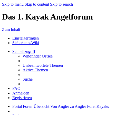
Skip to menu
Skip to content
Skip to search
Das 1. Kayak Angelforum
Zum Inhalt
Einsteigerfragen
Sicherheits-Wiki
Schnellzugriff
Windfinder Ostsee
Unbeantwortete Themen
Aktive Themen
Suche
FAQ
Anmelden
Registrieren
Portal
Foren-Übersicht
Von Angler zu Angler
ForenKayaks