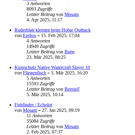
3
Antworten
8093
Zugriffe
Letzter Beitrag
von
Mosam
4. Apr 2025, 11:17
Ruderblatt klemmt beim Hobie Outback
von
Erebos
»
15. Feb 2025, 17:04
4
Antworten
14949
Zugriffe
Letzter Beitrag
von
Butje
23. Mär 2025, 08:25
Kippschutz Native Watercraft Slayer 10
von
Fliegenfisch
»
3. Mär 2025, 16:20
5
Antworten
15593
Zugriffe
Letzter Beitrag
von
BernieF
5. Mär 2025, 10:14
Fishfinder / Echolot
von
Mosam
»
27. Jan 2025, 09:19
11
Antworten
55084
Zugriffe
Letzter Beitrag
von
Mosam
2. Feb 2025, 07:37