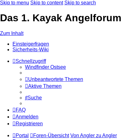
Skip to menu
Skip to content
Skip to search
Das 1. Kayak Angelforum
Zum Inhalt
Einsteigerfragen
Sicherheits-Wiki
Schnellzugriff
Windfinder Ostsee
Unbeantwortete Themen
Aktive Themen
Suche
FAQ
Anmelden
Registrieren
Portal
Foren-Übersicht
Von Angler zu Angler