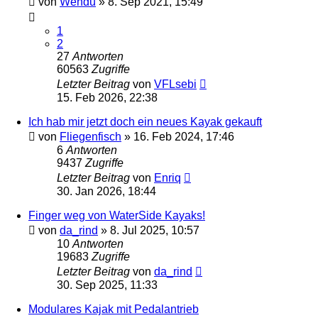
von
Wendu
»
8. Sep 2021, 15:49
1
2
27
Antworten
60563
Zugriffe
Letzter Beitrag
von
VFLsebi
15. Feb 2026, 22:38
Ich hab mir jetzt doch ein neues Kayak gekauft
von
Fliegenfisch
»
16. Feb 2024, 17:46
6
Antworten
9437
Zugriffe
Letzter Beitrag
von
Enriq
30. Jan 2026, 18:44
Finger weg von WaterSide Kayaks!
von
da_rind
»
8. Jul 2025, 10:57
10
Antworten
19683
Zugriffe
Letzter Beitrag
von
da_rind
30. Sep 2025, 11:33
Modulares Kajak mit Pedalantrieb