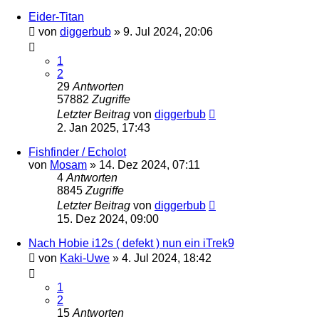
Eider-Titan
von
diggerbub
»
9. Jul 2024, 20:06
1
2
29
Antworten
57882
Zugriffe
Letzter Beitrag
von
diggerbub
2. Jan 2025, 17:43
Fishfinder / Echolot
von
Mosam
»
14. Dez 2024, 07:11
4
Antworten
8845
Zugriffe
Letzter Beitrag
von
diggerbub
15. Dez 2024, 09:00
Nach Hobie i12s ( defekt ) nun ein iTrek9
von
Kaki-Uwe
»
4. Jul 2024, 18:42
1
2
15
Antworten