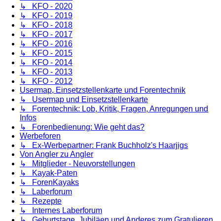
↳ KFO - 2020
↳ KFO - 2019
↳ KFO - 2018
↳ KFO - 2017
↳ KFO - 2016
↳ KFO - 2015
↳ KFO - 2014
↳ KFO - 2013
↳ KFO - 2012
Usermap, Einsetzstellenkarte und Forentechnik
↳ Usermap und Einsetzstellenkarte
↳ Forentechnik: Lob, Kritik, Fragen, Anregungen und
Infos
↳ Forenbedienung: Wie geht das?
Werbeforen
↳ Ex-Werbepartner: Frank Buchholz's Haarjigs
Von Angler zu Angler
↳ Mitglieder - Neuvorstellungen
↳ Kayak-Paten
↳ ForenKayaks
↳ Laberforum
↳ Rezepte
↳ Internes Laberforum
↳ Geburtstage, Jubiläen und Anderes zum Gratulieren