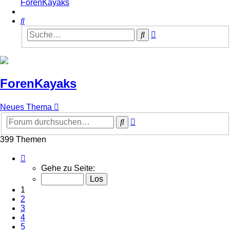
ForenKayaks
Suche
Erweiterte
Suche
Suche
ForenKayaks
Neues Thema
Erweiterte
Suche
Suche
399 Themen
Seite
1
Gehe zu Seite:
von
8
1
2
3
4
5