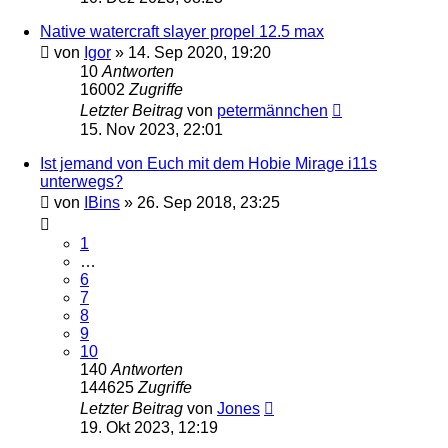
Native watercraft slayer propel 12.5 max
von
Igor
»
14. Sep 2020, 19:20
10
Antworten
16002
Zugriffe
Letzter Beitrag
von
petermännchen
15. Nov 2023, 22:01
Ist jemand von Euch mit dem Hobie Mirage i11s
unterwegs?
von
IBins
»
26. Sep 2018, 23:25
1
…
6
7
8
9
10
140
Antworten
144625
Zugriffe
Letzter Beitrag
von
Jones
19. Okt 2023, 12:19