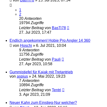
von
BasTi78
»
15. Jul 2023, 07:34
1
2
20
Antworten
19794
Zugriffe
Letzter Beitrag
von
BasTi78
27. Jul 2023, 17:47
Endlich angekommen! Hobie Pro Angler 14 360
von
Hoschi
»
6. Jul 2021, 10:04
9
Antworten
11756
Zugriffe
Letzter Beitrag
von
Pauli
27. Apr 2023, 10:58
Gummistiefel für Kajak mit Tretantrieb
von
aspius
»
24. Mai 2022, 19:23
7
Antworten
10894
Zugriffe
Letzter Beitrag
von
Tentri
3. Apr 2023, 21:09
Neuer Kahn zum Einstieg-Nur welcher?