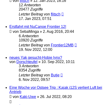
von
flitsch
»
12. Jan 2023, 16:16
12
Antworten
20477
Zugriffe
Letzter Beitrag
von
flitsch
17. Jan 2023, 07:51
Erstfahrt mit NuCanoe Frontier 12!
von
SebaMinga
»
2. Aug 2016, 20:44
6
Antworten
10920
Zugriffe
Letzter Beitrag
von
Frontier12MB
19. Nov 2022, 12:00
neues Yak gesucht-Hobie lynx?
von
Dorschteufel
»
10. Sep 2022, 10:11
3
Antworten
8354
Zugriffe
Letzter Beitrag
von
Butje
6. Nov 2022, 09:57
Eine Woche vor Ostsee Trip : Kajak i12S verliert Luft bei
Antrieb
von
Kaki-Uwe
»
26. Jul 2022, 08:20