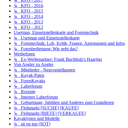
↳ KFO - 2017
↳ KFO - 2016
↳ KFO - 2015
↳ KFO - 2014
↳ KFO - 2013
↳ KFO - 2012
Usermap, Einsetzstellenkarte und Forentechnik
↳ Usermap und Einsetzstellenkarte
↳ Forentechnik: Lob, Kritik, Fragen, Anregungen und Infos
↳ Forenbedienung: Wie geht das?
Werbeforen
↳ Ex-Werbepartner: Frank Buchholz's Haarjigs
Von Angler zu Angler
↳ Mitglieder - Neuvorstellungen
↳ Kayak-Paten
↳ ForenKayaks
↳ Laberforum
↳ Rezepte
↳ Internes Laberforum
↳ Geburtstage, Jubiläen und Anderes zum Gratulieren
↳ Flohmarkt [SUCHE] [KAUFE]
↳ Flohmarkt [BIETE] [VERKAUFE]
Kayaktypen und Modelle
↳ sit on top (SOT)