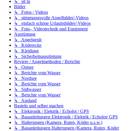
↳ sit in
Bilder
↳ Fotos / Videos
↳ stimmungsvolle Angelbilder/-Videos
↳ einfach schöne Urlaubsbilder/-Videos
↳ Foto-, Videotechnik und Equipment
Ausrüstung
↳ Angelgerät
↳ Köderecke
↳ Kleidung
↳ Sicherheitsausrüstung
Reviere / Angelmethoden / Berichte
↳ Ostsee
↳ Berichte vom Wasser
↳ Nordsee
↳ Berichte vom Wasser
↳ Süßwasser
↳ Berichte vom Wasser
↳ Ausland
Basteln und selber machen
↳ Elektronik / Elektrik / Echolot / GPS
↳ Bauanleitungen Elektronik / Elektrik / Echolot/ GPS
↳ Halterungen (Kamera, Ruten, Köder u.s.w.)
↳ Bauanleitungen Halterungen (Kamera, Ruten, Köder