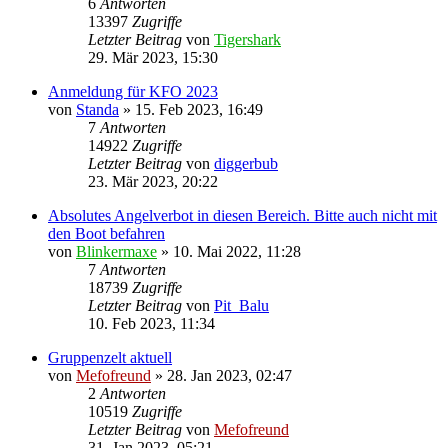
6
Antworten
13397
Zugriffe
Letzter Beitrag
von
Tigershark
29. Mär 2023, 15:30
Anmeldung für KFO 2023
von
Standa
»
15. Feb 2023, 16:49
7
Antworten
14922
Zugriffe
Letzter Beitrag
von
diggerbub
23. Mär 2023, 20:22
Absolutes Angelverbot in diesen Bereich. Bitte auch nicht mit
den Boot befahren
von
Blinkermaxe
»
10. Mai 2022, 11:28
7
Antworten
18739
Zugriffe
Letzter Beitrag
von
Pit_Balu
10. Feb 2023, 11:34
Gruppenzelt aktuell
von
Mefofreund
»
28. Jan 2023, 02:47
2
Antworten
10519
Zugriffe
Letzter Beitrag
von
Mefofreund
31. Jan 2023, 05:21