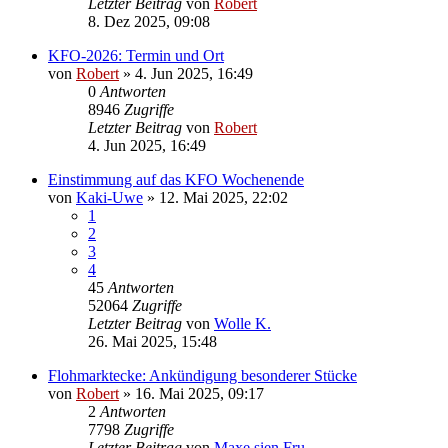
Letzter Beitrag
von
Robert
8. Dez 2025, 09:08
KFO-2026: Termin und Ort
von
Robert
»
4. Jun 2025, 16:49
0
Antworten
8946
Zugriffe
Letzter Beitrag
von
Robert
4. Jun 2025, 16:49
Einstimmung auf das KFO Wochenende
von
Kaki-Uwe
»
12. Mai 2025, 22:02
1
2
3
4
45
Antworten
52064
Zugriffe
Letzter Beitrag
von
Wolle K.
26. Mai 2025, 15:48
Flohmarktecke: Ankündigung besonderer Stücke
von
Robert
»
16. Mai 2025, 09:17
2
Antworten
7798
Zugriffe
Letzter Beitrag
von
Maxe sien Fru