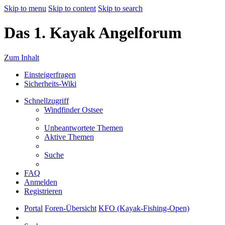
Skip to menu
Skip to content
Skip to search
Das 1. Kayak Angelforum
Zum Inhalt
Einsteigerfragen
Sicherheits-Wiki
Schnellzugriff
Windfinder Ostsee
Unbeantwortete Themen
Aktive Themen
Suche
FAQ
Anmelden
Registrieren
Portal
Foren-Übersicht
KFO (Kayak-Fishing-Open)