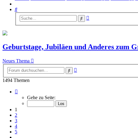
Suche
Erweiterte
Suche
Suche
Geburtstage, Jubiläen und Anderes zum G
Neues Thema
Erweiterte
Suche
Suche
1494 Themen
Seite
1
Gehe zu Seite:
von
30
1
2
3
4
5
…