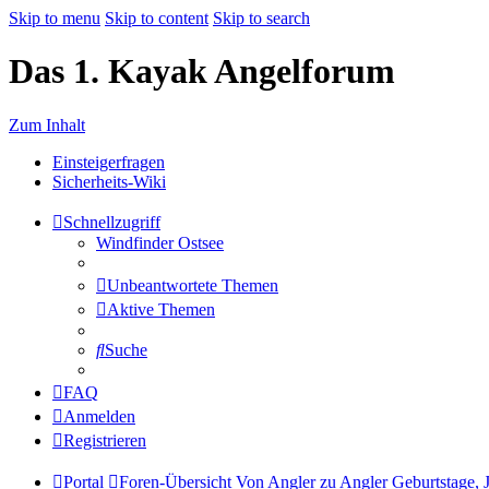
Skip to menu
Skip to content
Skip to search
Das 1. Kayak Angelforum
Zum Inhalt
Einsteigerfragen
Sicherheits-Wiki
Schnellzugriff
Windfinder Ostsee
Unbeantwortete Themen
Aktive Themen
Suche
FAQ
Anmelden
Registrieren
Portal
Foren-Übersicht
Von Angler zu Angler
Geburtstage, 