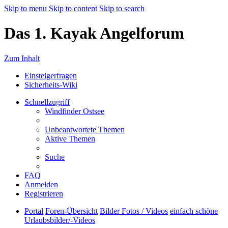
Skip to menu
Skip to content
Skip to search
Das 1. Kayak Angelforum
Zum Inhalt
Einsteigerfragen
Sicherheits-Wiki
Schnellzugriff
Windfinder Ostsee
Unbeantwortete Themen
Aktive Themen
Suche
FAQ
Anmelden
Registrieren
Portal
Foren-Übersicht
Bilder
Fotos / Videos
einfach schöne
Urlaubsbilder/-Videos