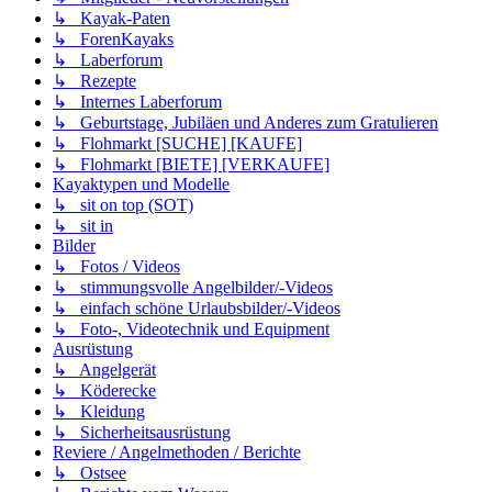
↳ Kayak-Paten
↳ ForenKayaks
↳ Laberforum
↳ Rezepte
↳ Internes Laberforum
↳ Geburtstage, Jubiläen und Anderes zum Gratulieren
↳ Flohmarkt [SUCHE] [KAUFE]
↳ Flohmarkt [BIETE] [VERKAUFE]
Kayaktypen und Modelle
↳ sit on top (SOT)
↳ sit in
Bilder
↳ Fotos / Videos
↳ stimmungsvolle Angelbilder/-Videos
↳ einfach schöne Urlaubsbilder/-Videos
↳ Foto-, Videotechnik und Equipment
Ausrüstung
↳ Angelgerät
↳ Köderecke
↳ Kleidung
↳ Sicherheitsausrüstung
Reviere / Angelmethoden / Berichte
↳ Ostsee