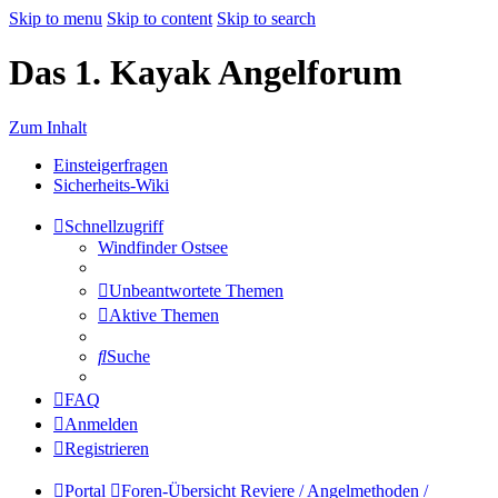
Skip to menu
Skip to content
Skip to search
Das 1. Kayak Angelforum
Zum Inhalt
Einsteigerfragen
Sicherheits-Wiki
Schnellzugriff
Windfinder Ostsee
Unbeantwortete Themen
Aktive Themen
Suche
FAQ
Anmelden
Registrieren
Portal
Foren-Übersicht
Reviere / Angelmethoden /