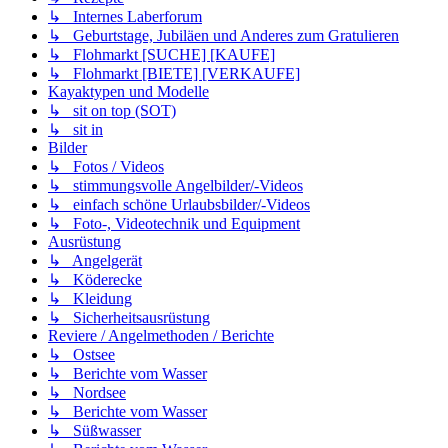
↳ Internes Laberforum
↳ Geburtstage, Jubiläen und Anderes zum Gratulieren
↳ Flohmarkt [SUCHE] [KAUFE]
↳ Flohmarkt [BIETE] [VERKAUFE]
Kayaktypen und Modelle
↳ sit on top (SOT)
↳ sit in
Bilder
↳ Fotos / Videos
↳ stimmungsvolle Angelbilder/-Videos
↳ einfach schöne Urlaubsbilder/-Videos
↳ Foto-, Videotechnik und Equipment
Ausrüstung
↳ Angelgerät
↳ Köderecke
↳ Kleidung
↳ Sicherheitsausrüstung
Reviere / Angelmethoden / Berichte
↳ Ostsee
↳ Berichte vom Wasser
↳ Nordsee
↳ Berichte vom Wasser
↳ Süßwasser