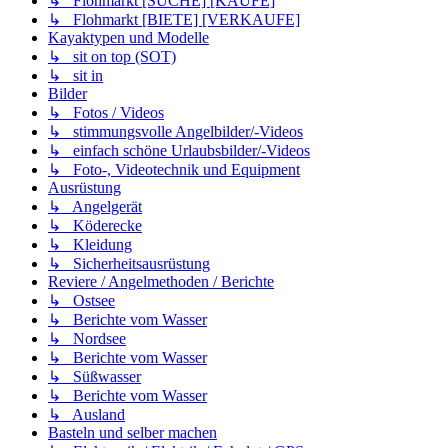
↳ Flohmarkt [SUCHE] [KAUFE]
↳ Flohmarkt [BIETE] [VERKAUFE]
Kayaktypen und Modelle
↳ sit on top (SOT)
↳ sit in
Bilder
↳ Fotos / Videos
↳ stimmungsvolle Angelbilder/-Videos
↳ einfach schöne Urlaubsbilder/-Videos
↳ Foto-, Videotechnik und Equipment
Ausrüstung
↳ Angelgerät
↳ Köderecke
↳ Kleidung
↳ Sicherheitsausrüstung
Reviere / Angelmethoden / Berichte
↳ Ostsee
↳ Berichte vom Wasser
↳ Nordsee
↳ Berichte vom Wasser
↳ Süßwasser
↳ Berichte vom Wasser
↳ Ausland
Basteln und selber machen