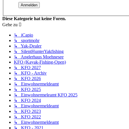
Diese Kategorie hat keine Foren.
Gehe zu
↳ iCapio
↳ sportmohr
↳ Yak-Dealer
↳ SilentHunterYakfishing
↳ Anglerhaus Moehnesee
KFO (Kayak-Fishing-Open)
↳ KFO 2027
↳ KFO - Archiv
↳ KFO 2026
↳ Einwohnermeldeamt
↳ KFO 2025
↳ Einwohnermeleamt KFO 2025
↳ KFO 2024
↳ Einwohnermeldeamt
↳ KFO 2023
↳ KFO 2022
↳ Einwohnermeldeamt
↳ KFO - 2021