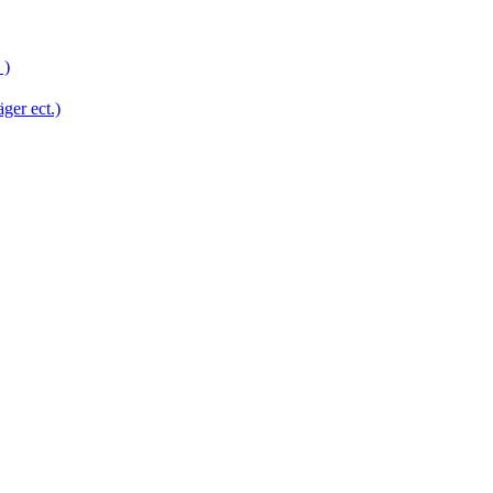
 )
er ect.)