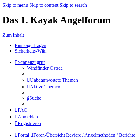
Skip to menu
Skip to content
Skip to search
Das 1. Kayak Angelforum
Zum Inhalt
Einsteigerfragen
Sicherheits-Wiki
Schnellzugriff
Windfinder Ostsee
Unbeantwortete Themen
Aktive Themen
Suche
FAQ
Anmelden
Registrieren
Portal
Foren-Übersicht
Reviere / Angelmethoden / Berichte