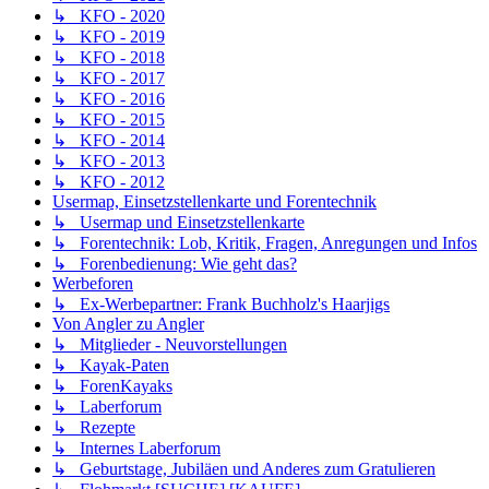
↳ KFO - 2020
↳ KFO - 2019
↳ KFO - 2018
↳ KFO - 2017
↳ KFO - 2016
↳ KFO - 2015
↳ KFO - 2014
↳ KFO - 2013
↳ KFO - 2012
Usermap, Einsetzstellenkarte und Forentechnik
↳ Usermap und Einsetzstellenkarte
↳ Forentechnik: Lob, Kritik, Fragen, Anregungen und Infos
↳ Forenbedienung: Wie geht das?
Werbeforen
↳ Ex-Werbepartner: Frank Buchholz's Haarjigs
Von Angler zu Angler
↳ Mitglieder - Neuvorstellungen
↳ Kayak-Paten
↳ ForenKayaks
↳ Laberforum
↳ Rezepte
↳ Internes Laberforum
↳ Geburtstage, Jubiläen und Anderes zum Gratulieren