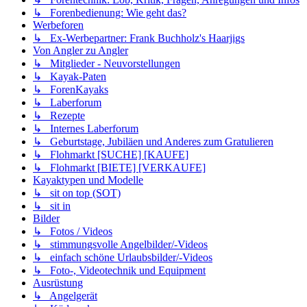
↳ Forenbedienung: Wie geht das?
Werbeforen
↳ Ex-Werbepartner: Frank Buchholz's Haarjigs
Von Angler zu Angler
↳ Mitglieder - Neuvorstellungen
↳ Kayak-Paten
↳ ForenKayaks
↳ Laberforum
↳ Rezepte
↳ Internes Laberforum
↳ Geburtstage, Jubiläen und Anderes zum Gratulieren
↳ Flohmarkt [SUCHE] [KAUFE]
↳ Flohmarkt [BIETE] [VERKAUFE]
Kayaktypen und Modelle
↳ sit on top (SOT)
↳ sit in
Bilder
↳ Fotos / Videos
↳ stimmungsvolle Angelbilder/-Videos
↳ einfach schöne Urlaubsbilder/-Videos
↳ Foto-, Videotechnik und Equipment
Ausrüstung
↳ Angelgerät