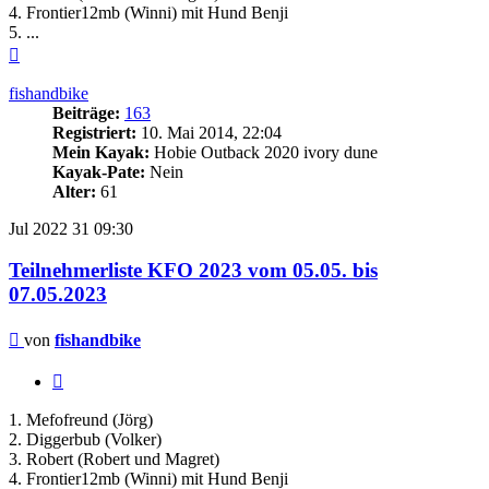
4. Frontier12mb (Winni) mit Hund Benji
5. ...
Nach
oben
fishandbike
Beiträge:
163
Registriert:
10. Mai 2014, 22:04
Mein Kayak:
Hobie Outback 2020 ivory dune
Kayak-Pate:
Nein
Alter:
61
Jul 2022
31
09:30
Teilnehmerliste KFO 2023 vom 05.05. bis
07.05.2023
Beitrag
von
fishandbike
Zitieren
1. Mefofreund (Jörg)
2. Diggerbub (Volker)
3. Robert (Robert und Magret)
4. Frontier12mb (Winni) mit Hund Benji