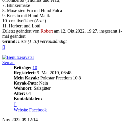
6.Tomber69 (Thomas und Frau)
7. Blinkermaxe
8. Maxe sien Fru mit Hund Falca
9. Kerstin mit Hund Malik
10. creativefisher (Axel)
11. Herbert und Lotti
Zuletzt geändert von
Robert
am 12. Okt 2022, 19:27, insgesamt 1-
mal geändert.
Grund:
Liste (1-10) vervollständigt
Nach
oben
Seman
Beiträge:
10
Registriert:
9. Mai 2019, 06:48
Mein Kayak:
Polestar Freedom 10.8
Kayak-Pate:
Nein
Wohnort:
Salzgitter
Alter:
64
Kontaktdaten:
Kontaktdaten
von
Website
Facebook
Seman
Nov 2022
09
12:14