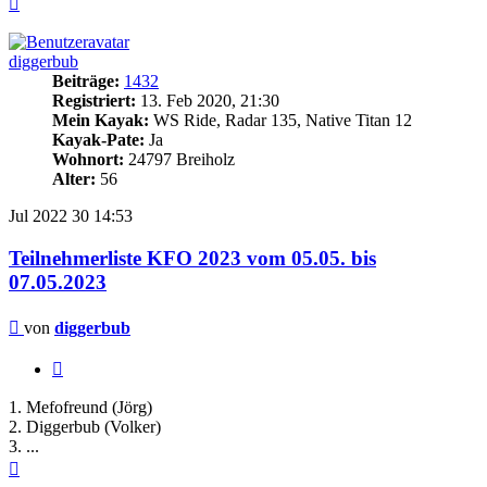
oben
diggerbub
Beiträge:
1432
Registriert:
13. Feb 2020, 21:30
Mein Kayak:
WS Ride, Radar 135, Native Titan 12
Kayak-Pate:
Ja
Wohnort:
24797 Breiholz
Alter:
56
Jul 2022
30
14:53
Teilnehmerliste KFO 2023 vom 05.05. bis
07.05.2023
Beitrag
von
diggerbub
Zitieren
1. Mefofreund (Jörg)
2. Diggerbub (Volker)
3. ...
Nach
oben