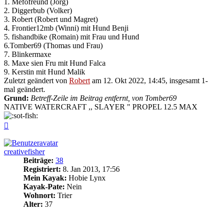
1. Mefofreund (Jörg)
2. Diggerbub (Volker)
3. Robert (Robert und Magret)
4. Frontier12mb (Winni) mit Hund Benji
5. fishandbike (Romain) mit Frau und Hund
6.Tomber69 (Thomas und Frau)
7. Blinkermaxe
8. Maxe sien Fru mit Hund Falca
9. Kerstin mit Hund Malik
Zuletzt geändert von
Robert
am 12. Okt 2022, 14:45, insgesamt 1-
mal geändert.
Grund:
Betreff-Zeile im Beitrag entfernt, von Tomber69
NATIVE WATERCRAFT ,, SLAYER " PROPEL 12.5 MAX
Nach
oben
creativefisher
Beiträge:
38
Registriert:
8. Jan 2013, 17:56
Mein Kayak:
Hobie Lynx
Kayak-Pate:
Nein
Wohnort:
Trier
Alter:
37