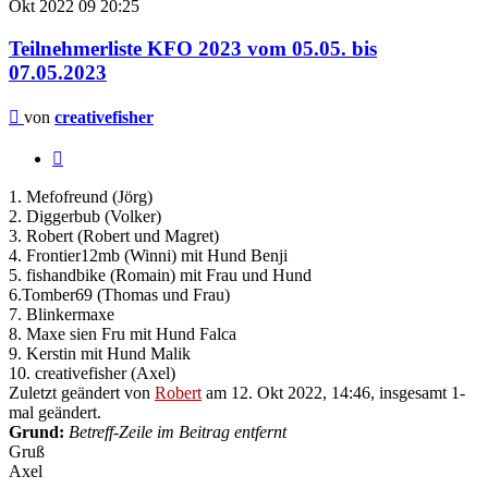
Okt 2022
09
20:25
Teilnehmerliste KFO 2023 vom 05.05. bis
07.05.2023
Beitrag
von
creativefisher
Zitieren
1. Mefofreund (Jörg)
2. Diggerbub (Volker)
3. Robert (Robert und Magret)
4. Frontier12mb (Winni) mit Hund Benji
5. fishandbike (Romain) mit Frau und Hund
6.Tomber69 (Thomas und Frau)
7. Blinkermaxe
8. Maxe sien Fru mit Hund Falca
9. Kerstin mit Hund Malik
10. creativefisher (Axel)
Zuletzt geändert von
Robert
am 12. Okt 2022, 14:46, insgesamt 1-
mal geändert.
Grund:
Betreff-Zeile im Beitrag entfernt
Gruß
Axel