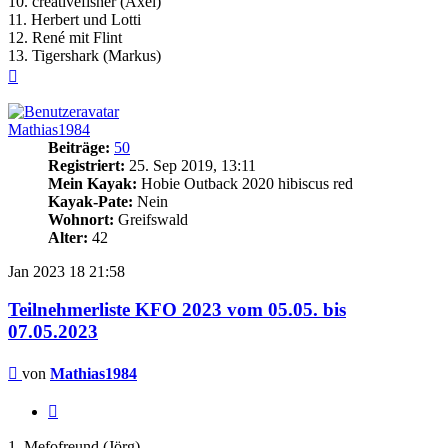
10. creativefisher (Axel)
11. Herbert und Lotti
12. René mit Flint
13. Tigershark (Markus)
Nach
oben
Mathias1984
Beiträge:
50
Registriert:
25. Sep 2019, 13:11
Mein Kayak:
Hobie Outback 2020 hibiscus red
Kayak-Pate:
Nein
Wohnort:
Greifswald
Alter:
42
Jan 2023
18
21:58
Teilnehmerliste KFO 2023 vom 05.05. bis
07.05.2023
Beitrag
von
Mathias1984
Zitieren
1. Mefofreund (Jörg)