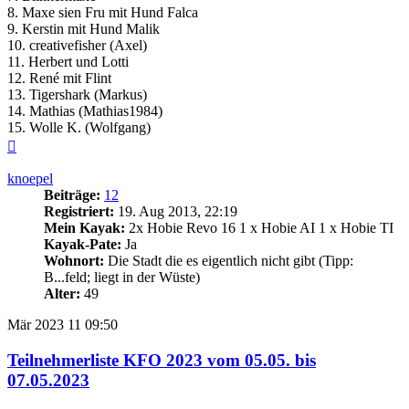
8. Maxe sien Fru mit Hund Falca
9. Kerstin mit Hund Malik
10. creativefisher (Axel)
11. Herbert und Lotti
12. René mit Flint
13. Tigershark (Markus)
14. Mathias (Mathias1984)
15. Wolle K. (Wolfgang)
Nach
oben
knoepel
Beiträge:
12
Registriert:
19. Aug 2013, 22:19
Mein Kayak:
2x Hobie Revo 16 1 x Hobie AI 1 x Hobie TI
Kayak-Pate:
Ja
Wohnort:
Die Stadt die es eigentlich nicht gibt (Tipp:
B...feld; liegt in der Wüste)
Alter:
49
Mär 2023
11
09:50
Teilnehmerliste KFO 2023 vom 05.05. bis
07.05.2023