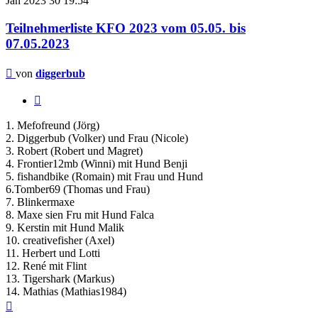
Jan 2023
30
19:54
Teilnehmerliste KFO 2023 vom 05.05. bis
07.05.2023
Beitrag
von
diggerbub
Zitieren
1. Mefofreund (Jörg)
2. Diggerbub (Volker) und Frau (Nicole)
3. Robert (Robert und Magret)
4. Frontier12mb (Winni) mit Hund Benji
5. fishandbike (Romain) mit Frau und Hund
6.Tomber69 (Thomas und Frau)
7. Blinkermaxe
8. Maxe sien Fru mit Hund Falca
9. Kerstin mit Hund Malik
10. creativefisher (Axel)
11. Herbert und Lotti
12. René mit Flint
13. Tigershark (Markus)
14. Mathias (Mathias1984)
Nach
oben