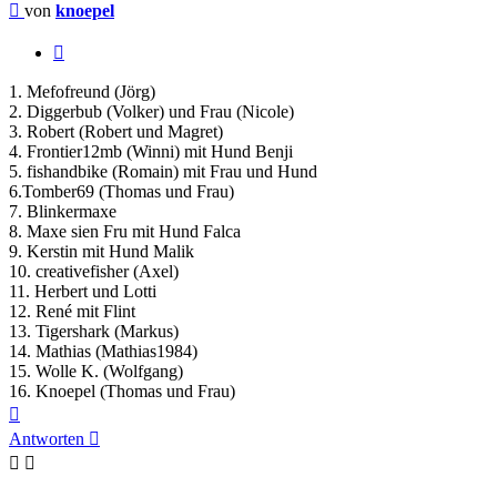
Beitrag
von
knoepel
Zitieren
1. Mefofreund (Jörg)
2. Diggerbub (Volker) und Frau (Nicole)
3. Robert (Robert und Magret)
4. Frontier12mb (Winni) mit Hund Benji
5. fishandbike (Romain) mit Frau und Hund
6.Tomber69 (Thomas und Frau)
7. Blinkermaxe
8. Maxe sien Fru mit Hund Falca
9. Kerstin mit Hund Malik
10. creativefisher (Axel)
11. Herbert und Lotti
12. René mit Flint
13. Tigershark (Markus)
14. Mathias (Mathias1984)
15. Wolle K. (Wolfgang)
16. Knoepel (Thomas und Frau)
Nach
oben
Antworten