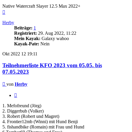
Native Watercraft Slayer 12.5 Max 2022+
Nach
oben
Herby
Beiträge:
1
Registriert:
29. Aug 2022, 11:22
Mein Kayak:
Galaxy wahoo
Kayak-Pate:
Nein
Okt 2022
12
19:11
Teilnehmerliste KFO 2023 vom 05.05. bis
07.05.2023
Beitrag
von
Herby
Zitieren
1. Mefofreund (Jörg)
2. Diggerbub (Volker)
3. Robert (Robert und Magret)
4. Frontier12mb (Winni) mit Hund Benji
5. fishandbike (Romain) mit Frau und Hund