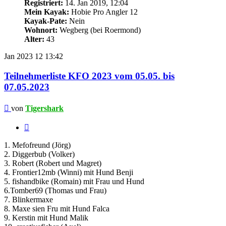
Registriert:
14. Jan 2019, 12:04
Mein Kayak:
Hobie Pro Angler 12
Kayak-Pate:
Nein
Wohnort:
Wegberg (bei Roermond)
Alter:
43
Jan 2023
12
13:42
Teilnehmerliste KFO 2023 vom 05.05. bis
07.05.2023
Beitrag
von
Tigershark
Zitieren
1. Mefofreund (Jörg)
2. Diggerbub (Volker)
3. Robert (Robert und Magret)
4. Frontier12mb (Winni) mit Hund Benji
5. fishandbike (Romain) mit Frau und Hund
6.Tomber69 (Thomas und Frau)
7. Blinkermaxe
8. Maxe sien Fru mit Hund Falca
9. Kerstin mit Hund Malik