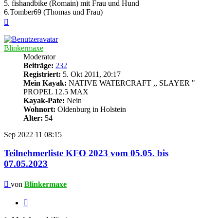
5. fishandbike (Romain) mit Frau und Hund
6.Tomber69 (Thomas und Frau)
Nach
oben
Blinkermaxe
Moderator
Beiträge:
232
Registriert:
5. Okt 2011, 20:17
Mein Kayak:
NATIVE WATERCRAFT ,, SLAYER "
PROPEL 12.5 MAX
Kayak-Pate:
Nein
Wohnort:
Oldenburg in Holstein
Alter:
54
Sep 2022
11
08:15
Teilnehmerliste KFO 2023 vom 05.05. bis
07.05.2023
Beitrag
von
Blinkermaxe
Zitieren