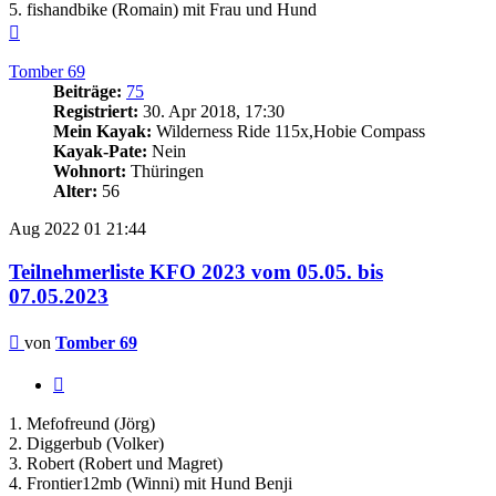
5. fishandbike (Romain) mit Frau und Hund
Nach
oben
Tomber 69
Beiträge:
75
Registriert:
30. Apr 2018, 17:30
Mein Kayak:
Wilderness Ride 115x,Hobie Compass
Kayak-Pate:
Nein
Wohnort:
Thüringen
Alter:
56
Aug 2022
01
21:44
Teilnehmerliste KFO 2023 vom 05.05. bis
07.05.2023
Beitrag
von
Tomber 69
Zitieren
1. Mefofreund (Jörg)
2. Diggerbub (Volker)
3. Robert (Robert und Magret)
4. Frontier12mb (Winni) mit Hund Benji