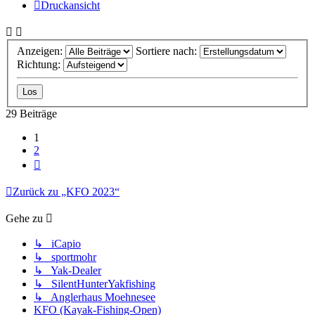
Druckansicht
Anzeigen:
Sortiere nach:
Richtung:
29 Beiträge
1
2
Nächste
Zurück zu „KFO 2023“
Gehe zu
↳ iCapio
↳ sportmohr
↳ Yak-Dealer
↳ SilentHunterYakfishing
↳ Anglerhaus Moehnesee
KFO (Kayak-Fishing-Open)