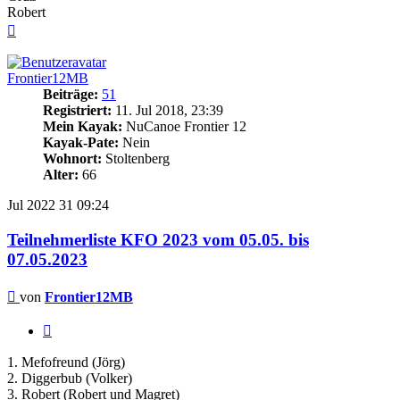
Robert
Nach
oben
Frontier12MB
Beiträge:
51
Registriert:
11. Jul 2018, 23:39
Mein Kayak:
NuCanoe Frontier 12
Kayak-Pate:
Nein
Wohnort:
Stoltenberg
Alter:
66
Jul 2022
31
09:24
Teilnehmerliste KFO 2023 vom 05.05. bis
07.05.2023
Beitrag
von
Frontier12MB
Zitieren
1. Mefofreund (Jörg)
2. Diggerbub (Volker)
3. Robert (Robert und Magret)