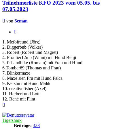
Teilnehmerliste KFO 2023 vom 05.05. bis
07.05.2023
Beitrag
von
Seman
Zitieren
1. Mefofreund (Jörg)
2. Diggerbub (Volker)
3. Robert (Robert und Magret)
4. Frontier12mb (Winni) mit Hund Benji
5. fishandbike (Romain) mit Frau und Hund
6.Tomber69 (Thomas und Frau)
7. Blinkermaxe
8. Maxe sien Fru mit Hund Falca
9. Kerstin mit Hund Malik
10. creativefisher (Axel)
11. Herbert und Lotti
12. René mit Flint
Nach
oben
Tigershark
Beiträge:
328