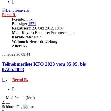
Nächste
Bernd R.
Forentechnik
Beiträge:
1571
Registriert:
23. Okt 2012, 18:07
Mein Kayak:
Bootloser Forentechniker
Kayak-Pate:
Nein
Wohnort:
Henstedt-Ulzburg
Alter:
65
Jul 2022
30
09:44
Teilnehmerliste KFO 2023 vom 05.05. bis
07.05.2023
Beitrag
von
Bernd R.
Zitieren
1. Mefofreund (Jörg)
2. ....
Schönen Tag
Nach