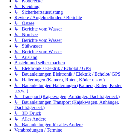
↳ Köderecke
↳ Kleidung
↳ Sicherheitsausrüstung
Reviere / Angelmethoden / Berichte
↳ Ostsee
↳ Berichte vom Wasser
↳ Nordsee
↳ Berichte vom Wasser
↳ Süßwasser
↳ Berichte vom Wasser
↳ Ausland
Basteln und selber machen
↳ Elektronik / Elektrik / Echolot / GPS
↳ Bauanleitungen Elektronik / Elektrik / Echolot/ GPS
↳ Halterungen (Kamera, Ruten, Köder u.s.w.)
↳ Bauanleitungen Halterungen (Kamera, Ruten, Köder
u.s.w. )
↳ Transport (Kajakwagen, Anhänger, Dachträger ect.)
↳ Bauanleitungen Transport (Kajakwagen, Anhänger,
Dachträger ect.)
↳ 3D-Druck
↳ Alles Andere
↳ Bauanleitungen für alles Andere
Verabredungen / Termine