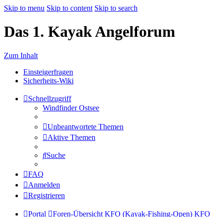
Skip to menu
Skip to content
Skip to search
Das 1. Kayak Angelforum
Zum Inhalt
Einsteigerfragen
Sicherheits-Wiki
Schnellzugriff
Windfinder Ostsee
Unbeantwortete Themen
Aktive Themen
Suche
FAQ
Anmelden
Registrieren
Portal
Foren-Übersicht
KFO (Kayak-Fishing-Open)
KFO