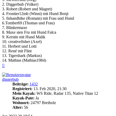
2. Diggerbub (Volker)
3. Robert (Robert und Magret)
4. Frontier12mb (Winni) mit Hund Benji
5. fishandbike (Romain) mit Frau und Hund
6.Tomber69 (Thomas und Frau)
7. Blinkermaxe
8. Maxe sien Fru mit Hund Falca
9. Kerstin mit Hund Malik
10. creativefisher (Axel)
11. Herbert und Lotti
12. René mit Flint
13. Tigershark (Markus)
14. Mathias (Mathias1984)
Nach
oben
diggerbub
Beiträge:
1432
Registriert:
13. Feb 2020, 21:30
Mein Kayak:
WS Ride, Radar 135, Native Titan 12
Kayak-Pate:
Ja
Wohnort:
24797 Breiholz
Alter:
56