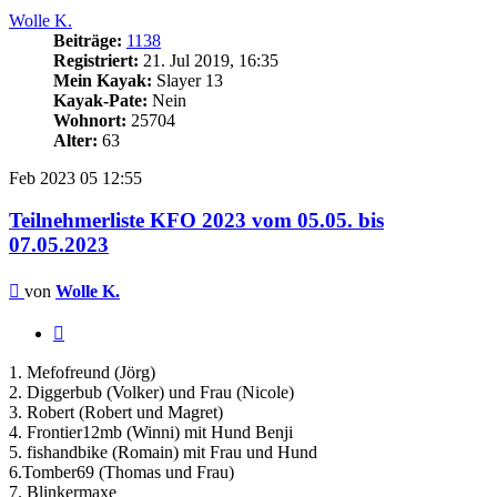
Wolle K.
Beiträge:
1138
Registriert:
21. Jul 2019, 16:35
Mein Kayak:
Slayer 13
Kayak-Pate:
Nein
Wohnort:
25704
Alter:
63
Feb 2023
05
12:55
Teilnehmerliste KFO 2023 vom 05.05. bis
07.05.2023
Beitrag
von
Wolle K.
Zitieren
1. Mefofreund (Jörg)
2. Diggerbub (Volker) und Frau (Nicole)
3. Robert (Robert und Magret)
4. Frontier12mb (Winni) mit Hund Benji
5. fishandbike (Romain) mit Frau und Hund
6.Tomber69 (Thomas und Frau)
7. Blinkermaxe