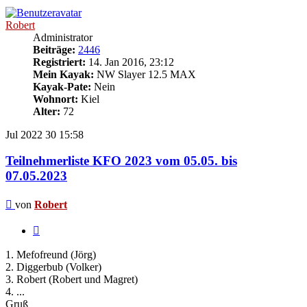
Robert
Administrator
Beiträge:
2446
Registriert:
14. Jan 2016, 23:12
Mein Kayak:
NW Slayer 12.5 MAX
Kayak-Pate:
Nein
Wohnort:
Kiel
Alter:
72
Jul 2022
30
15:58
Teilnehmerliste KFO 2023 vom 05.05. bis
07.05.2023
Beitrag
von
Robert
Zitieren
1. Mefofreund (Jörg)
2. Diggerbub (Volker)
3. Robert (Robert und Magret)
4. ...
Gruß