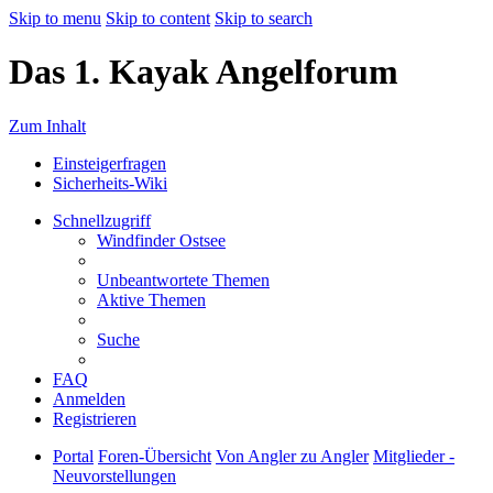
Skip to menu
Skip to content
Skip to search
Das 1. Kayak Angelforum
Zum Inhalt
Einsteigerfragen
Sicherheits-Wiki
Schnellzugriff
Windfinder Ostsee
Unbeantwortete Themen
Aktive Themen
Suche
FAQ
Anmelden
Registrieren
Portal
Foren-Übersicht
Von Angler zu Angler
Mitglieder -
Neuvorstellungen