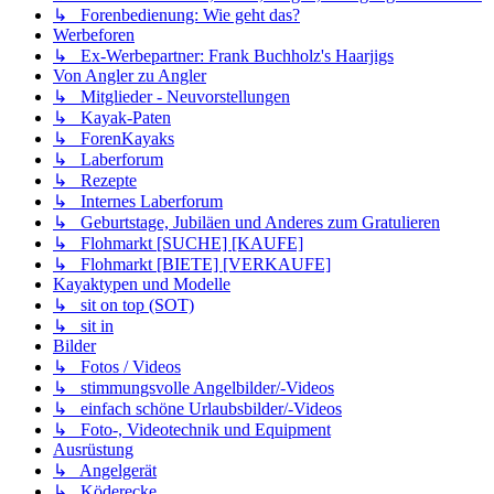
↳ Forenbedienung: Wie geht das?
Werbeforen
↳ Ex-Werbepartner: Frank Buchholz's Haarjigs
Von Angler zu Angler
↳ Mitglieder - Neuvorstellungen
↳ Kayak-Paten
↳ ForenKayaks
↳ Laberforum
↳ Rezepte
↳ Internes Laberforum
↳ Geburtstage, Jubiläen und Anderes zum Gratulieren
↳ Flohmarkt [SUCHE] [KAUFE]
↳ Flohmarkt [BIETE] [VERKAUFE]
Kayaktypen und Modelle
↳ sit on top (SOT)
↳ sit in
Bilder
↳ Fotos / Videos
↳ stimmungsvolle Angelbilder/-Videos
↳ einfach schöne Urlaubsbilder/-Videos
↳ Foto-, Videotechnik und Equipment
Ausrüstung
↳ Angelgerät
↳ Köderecke