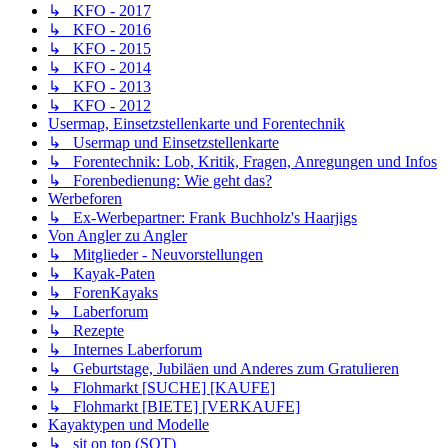
↳ KFO - 2017
↳ KFO - 2016
↳ KFO - 2015
↳ KFO - 2014
↳ KFO - 2013
↳ KFO - 2012
Usermap, Einsetzstellenkarte und Forentechnik
↳ Usermap und Einsetzstellenkarte
↳ Forentechnik: Lob, Kritik, Fragen, Anregungen und Infos
↳ Forenbedienung: Wie geht das?
Werbeforen
↳ Ex-Werbepartner: Frank Buchholz's Haarjigs
Von Angler zu Angler
↳ Mitglieder - Neuvorstellungen
↳ Kayak-Paten
↳ ForenKayaks
↳ Laberforum
↳ Rezepte
↳ Internes Laberforum
↳ Geburtstage, Jubiläen und Anderes zum Gratulieren
↳ Flohmarkt [SUCHE] [KAUFE]
↳ Flohmarkt [BIETE] [VERKAUFE]
Kayaktypen und Modelle
↳ sit on top (SOT)