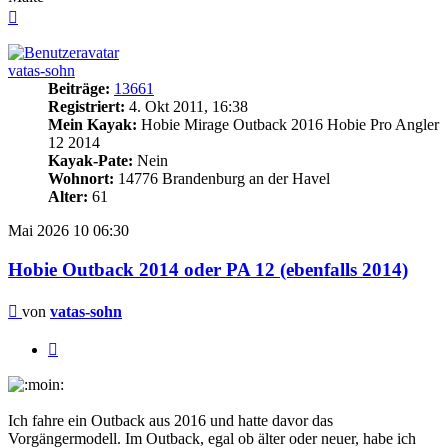
Nach
oben
vatas-sohn
Beiträge:
13661
Registriert:
4. Okt 2011, 16:38
Mein Kayak:
Hobie Mirage Outback 2016 Hobie Pro Angler
12 2014
Kayak-Pate:
Nein
Wohnort:
14776 Brandenburg an der Havel
Alter:
61
Mai 2026
10
06:30
Hobie Outback 2014 oder PA 12 (ebenfalls 2014)
Beitrag
von
vatas-sohn
Zitieren
Ich fahre ein Outback aus 2016 und hatte davor das
Vorgängermodell. Im Outback, egal ob älter oder neuer, habe ich