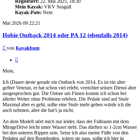
Registriert:
22. Mai 2025, 18:30
Mein Kayak:
VKV Seagull
Kayak-Pate:
Nein
Mai 2026
09
22:21
Hobie Outback 2014 oder PA 12 (ebenfalls 2014)
Beitrag
von
Kayakbum
Zitieren
Moin,
Ich (Dauer-)teste gerade ein Outback von 2014. Es ist ein alter
gelber Veteran, er hat schon viel erlebt, verrichtet seinen Dienst aber
ausgesprochen gut. Die Ostsee um Fünen konnte ich schon bei
allerlei Wetter ohne Probleme erleben. Die Pedale sind auf Stufe
Maximal aber es geht, sollte eine Stufe mehr geben würde ich die
auch nehmen, aber die hat’s ja nicht.
An dem Modell stört mich nur leider, dass der Fußraum mit dem
MirageDrive leicht unter Wasser steht. Das dürften so 1-2cm Wasser
bei den unteren Rippen sein. Setze ich also meine Füße von den
Pedalen auf den Bootsboden, wären sie nass, sollte ich hier in