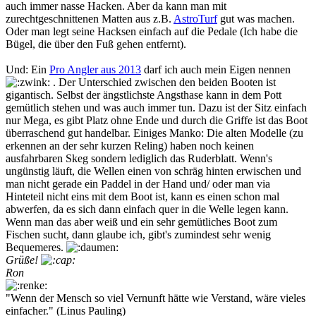
auch immer nasse Hacken. Aber da kann man mit
zurechtgeschnittenen Matten aus z.B.
AstroTurf
gut was machen.
Oder man legt seine Hacksen einfach auf die Pedale (Ich habe die
Bügel, die über den Fuß gehen entfernt).
Und: Ein
Pro Angler aus 2013
darf ich auch mein Eigen nennen
. Der Unterschied zwischen den beiden Booten ist
gigantisch. Selbst der ängstlichste Angsthase kann in dem Pott
gemütlich stehen und was auch immer tun. Dazu ist der Sitz einfach
nur Mega, es gibt Platz ohne Ende und durch die Griffe ist das Boot
überraschend gut handelbar. Einiges Manko: Die alten Modelle (zu
erkennen an der sehr kurzen Reling) haben noch keinen
ausfahrbaren Skeg sondern lediglich das Ruderblatt. Wenn's
ungünstig läuft, die Wellen einen von schräg hinten erwischen und
man nicht gerade ein Paddel in der Hand und/ oder man via
Hinteteil nicht eins mit dem Boot ist, kann es einen schon mal
abwerfen, da es sich dann einfach quer in die Welle legen kann.
Wenn man das aber weiß und ein sehr gemütliches Boot zum
Fischen sucht, dann glaube ich, gibt's zumindest sehr wenig
Bequemeres.
Grüße!
Ron
"Wenn der Mensch so viel Vernunft hätte wie Verstand, wäre vieles
einfacher." (Linus Pauling)