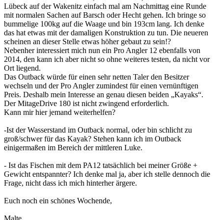
Lübeck auf der Wakenitz einfach mal am Nachmittag eine Runde
mit normalen Sachen auf Barsch oder Hecht gehen. Ich bringe so
bummelige 100kg auf die Waage und bin 193cm lang. Ich denke
das hat etwas mit der damaligen Konstruktion zu tun. Die neueren
scheinen an dieser Stelle etwas höher gebaut zu sein!?
Nebenher interessiert mich nun ein Pro Angler 12 ebenfalls von
2014, den kann ich aber nicht so ohne weiteres testen, da nicht vor
Ort liegend.
Das Outback würde für einen sehr netten Taler den Besitzer
wechseln und der Pro Angler zumindest für einen vernünftigen
Preis. Deshalb mein Interesse an genau diesen beiden „Kayaks“.
Der MitageDrive 180 ist nicht zwingend erforderlich.
Kann mir hier jemand weiterhelfen?
-Ist der Wasserstand im Outback normal, oder bin schlicht zu
groß/schwer für das Kayak? Stehen kann ich im Outback
einigermaßen im Bereich der mittleren Luke.
- Ist das Fischen mit dem PA12 tatsächlich bei meiner Größe +
Gewicht entspannter? Ich denke mal ja, aber ich stelle dennoch die
Frage, nicht dass ich mich hinterher ärgere.
Euch noch ein schönes Wochende,
Malte