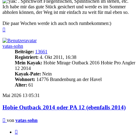
. Sprichwort Fliegenfischen, Spinnfischen im stehen, etc.
Ich habe mir das gute Stück gesichert und werde es im Sommer
abholen können, der Weg ist mir einfach zu weit für mal eben so.
Die paar Wochen werde ich auch noch rumbekommen:)
Nach
oben
vatas-sohn
Beiträge:
13661
Registriert:
4. Okt 2011, 16:38
Mein Kayak:
Hobie Mirage Outback 2016 Hobie Pro Angler
12 2014
Kayak-Pate:
Nein
Wohnort:
14776 Brandenburg an der Havel
Alter:
61
Mai 2026
13
05:31
Hobie Outback 2014 oder PA 12 (ebenfalls 2014)
Beitrag
von
vatas-sohn
Zitieren