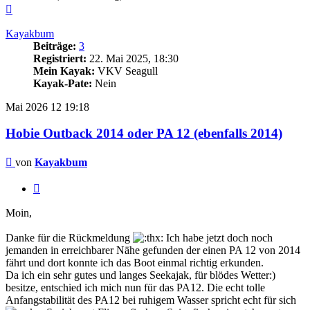
Nach
oben
Kayakbum
Beiträge:
3
Registriert:
22. Mai 2025, 18:30
Mein Kayak:
VKV Seagull
Kayak-Pate:
Nein
Mai 2026
12
19:18
Hobie Outback 2014 oder PA 12 (ebenfalls 2014)
Beitrag
von
Kayakbum
Zitieren
Moin,
Danke für die Rückmeldung
Ich habe jetzt doch noch
jemanden in erreichbarer Nähe gefunden der einen PA 12 von 2014
fährt und dort konnte ich das Boot einmal richtig erkunden.
Da ich ein sehr gutes und langes Seekajak, für blödes Wetter:)
besitze, entschied ich mich nun für das PA12. Die echt tolle
Anfangstabilität des PA12 bei ruhigem Wasser spricht echt für sich