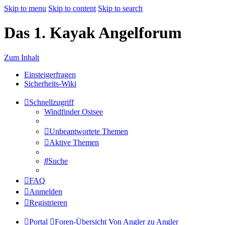
Skip to menu
Skip to content
Skip to search
Das 1. Kayak Angelforum
Zum Inhalt
Einsteigerfragen
Sicherheits-Wiki
Schnellzugriff
Windfinder Ostsee
Unbeantwortete Themen
Aktive Themen
Suche
FAQ
Anmelden
Registrieren
Portal
Foren-Übersicht
Von Angler zu Angler