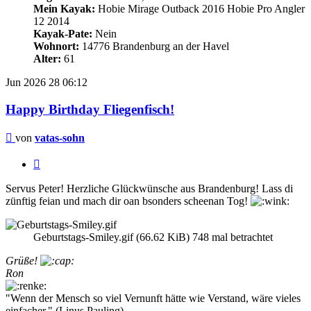
Mein Kayak:
Hobie Mirage Outback 2016 Hobie Pro Angler
12 2014
Kayak-Pate:
Nein
Wohnort:
14776 Brandenburg an der Havel
Alter:
61
Jun 2026
28
06:12
Happy Birthday Fliegenfisch!
Beitrag
von
vatas-sohn
Zitieren
Servus Peter! Herzliche Glückwünsche aus Brandenburg! Lass di
zünftig feian und mach dir oan bsonders scheenan Tog!
Geburtstags-Smiley.gif (66.62 KiB) 748 mal betrachtet
Grüße!
Ron
"Wenn der Mensch so viel Vernunft hätte wie Verstand, wäre vieles
einfacher." (Linus Pauling)