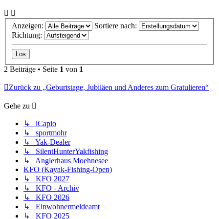
Anzeigen:
Sortiere nach:
Richtung:
2 Beiträge • Seite
1
von
1
Zurück zu „Geburtstage, Jubiläen und Anderes zum Gratulieren“
Gehe zu
↳ iCapio
↳ sportmohr
↳ Yak-Dealer
↳ SilentHunterYakfishing
↳ Anglerhaus Moehnesee
KFO (Kayak-Fishing-Open)
↳ KFO 2027
↳ KFO - Archiv
↳ KFO 2026
↳ Einwohnermeldeamt
↳ KFO 2025