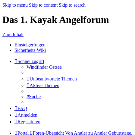
Skip to menu
Skip to content
Skip to search
Das 1. Kayak Angelforum
Zum Inhalt
Einsteigerfragen
Sicherheits-Wiki
Schnellzugriff
Windfinder Ostsee
Unbeantwortete Themen
Aktive Themen
Suche
FAQ
Anmelden
Registrieren
Portal
Foren-Übersicht
Von Angler zu Angler
Geburtstage,