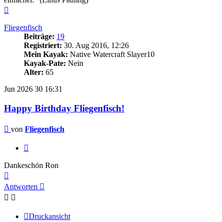
Nach
oben
Fliegenfisch
Beiträge:
19
Registriert:
30. Aug 2016, 12:26
Mein Kayak:
Native Watercraft Slayer10
Kayak-Pate:
Nein
Alter:
65
Jun 2026
30
16:31
Happy Birthday Fliegenfisch!
Beitrag
von
Fliegenfisch
Zitieren
Dankeschön Ron
Nach
oben
Antworten
Druckansicht